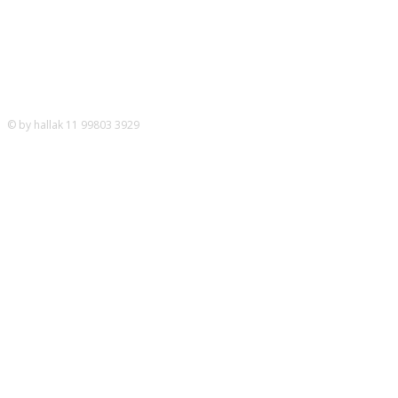
© by hallak 11 99803 3929