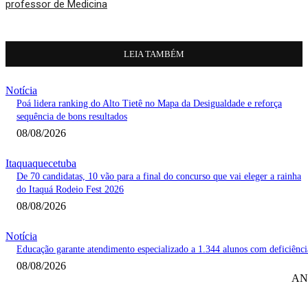
professor de Medicina
LEIA TAMBÉM
Notícia
Poá lidera ranking do Alto Tietê no Mapa da Desigualdade e reforça
sequência de bons resultados
08/08/2026
Itaquaquecetuba
De 70 candidatas, 10 vão para a final do concurso que vai eleger a rainha
do Itaquá Rodeio Fest 2026
08/08/2026
Notícia
Educação garante atendimento especializado a 1.344 alunos com deficiênci
08/08/2026
AN