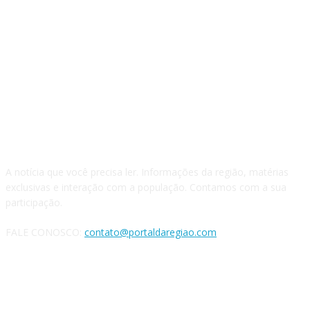
QUEM SOMOS
A notícia que você precisa ler. Informações da região, matérias
exclusivas e interação com a população. Contamos com a sua
participação.
FALE CONOSCO:
contato@portaldaregiao.com
REDES SOCIAIS