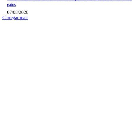
gatos
07/08/2026
Carregar mais
COLUNISTAS
Quem vigia os guardiões? O devido processo legal e os limites de atuação 
STF
Sobre relações políticas
Favela, comunidade ou periferia
MAIS POPULARES
Fundo Social de Poá abre inscrições para nova etapa dos cursos gratuitos d
projeto Mãos que Fazem