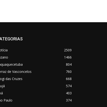
ATEGORIAS
tícia
2509
uzano
1466
taquaquecetuba
804
rraz de Vasconcelos
760
ogi das Cruzes
668
ujá
574
oá
403
ão Paulo
374