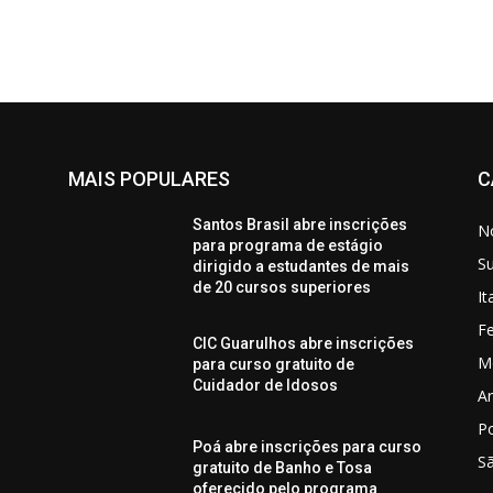
MAIS POPULARES
C
Santos Brasil abre inscrições
No
para programa de estágio
S
dirigido a estudantes de mais
de 20 cursos superiores
I
Fe
CIC Guarulhos abre inscrições
M
para curso gratuito de
Cuidador de Idosos
Ar
P
Poá abre inscrições para curso
S
gratuito de Banho e Tosa
oferecido pelo programa