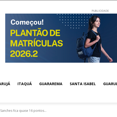
PUBLICIDADE
ARUJÁ
ITAQUÁ
GUARAREMA
SANTA ISABEL
GUARU
Sanches fica quase 16 pontos...