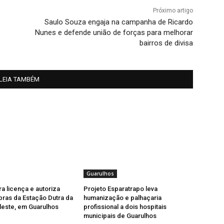
Próximo artigo
Saulo Souza engaja na campanha de Ricardo
Nunes e defende união de forças para melhorar
bairros de divisa
LEIA TAMBÉM
Guarulhos
ra licença e autoriza
Projeto Esparatrapo leva
obras da Estação Dutra da
humanização e palhaçaria
leste, em Guarulhos
profissional a dois hospitais
municipais de Guarulhos