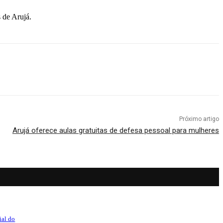
 de Arujá.
Próximo artigo
Arujá oferece aulas gratuitas de defesa pessoal para mulheres
ial do