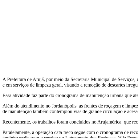
A Prefeitura de Arujá, por meio da Secretaria Municipal de Serviços, 
e em serviços de limpeza geral, visando a remoção de descartes irregu
Essa atividade faz parte do cronograma de manutenção urbana que ate
Além do atendimento no Jordanópolis, as frentes de roçagem e limpez
de manutenção também contemplou vias de grande circulação e acesso
Recentemente, os trabalhos foram concluídos no Arujamérica, que receb
Paralelamente, a operação cata-treco segue com o cronograma de recolh
também realizaram o serviço no Loteamento dos Barbosas, Vila Ferreira