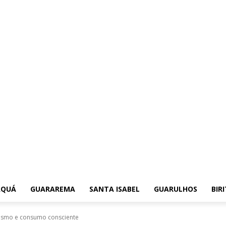
AQUÁ
GUARAREMA
SANTA ISABEL
GUARULHOS
BIR
rismo e consumo consciente