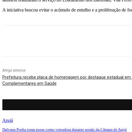
A iniciativa buscou evitar o acúmulo de entulho e a proliferação de f
Compartilhado
Artigo anterior
Prefeitura recebe placa de homenagem por destaque estadual em P
Complementares em Saúde
Arujá
Dalvana Penha toma posse como vereadora durante sessão da Câmara de Arujá