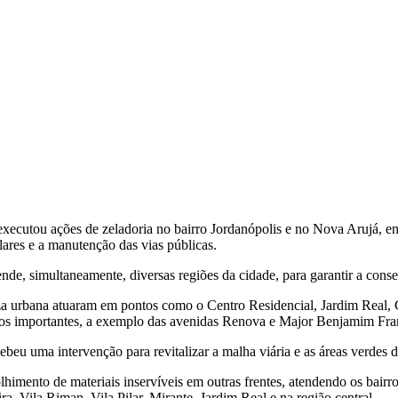
executou ações de zeladoria no bairro Jordanópolis e no Nova Arujá, en
lares e a manutenção das vias públicas.
nde, simultaneamente, diversas regiões da cidade, para garantir a con
a urbana atuaram em pontos como o Centro Residencial, Jardim Real, C
s importantes, a exemplo das avenidas Renova e Major Benjamim Franc
eu uma intervenção para revitalizar a malha viária e as áreas verdes d
imento de materiais inservíveis em outras frentes, atendendo os bairro
, Vila Riman, Vila Pilar, Mirante, Jardim Real e na região central.