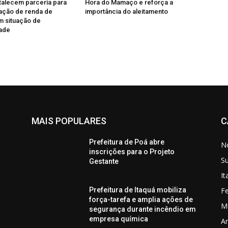
talecem parceria para
Hora do Mamaço e reforça a
ação de renda de
importância do aleitamento
m situação de
dade
MAIS POPULARES
C
Prefeitura de Poá abre
No
inscrições para o Projeto
S
Gestante
I
Fe
Prefeitura de Itaquá mobiliza
força-tarefa e amplia ações de
M
segurança durante incêndio em
empresa química
Ar