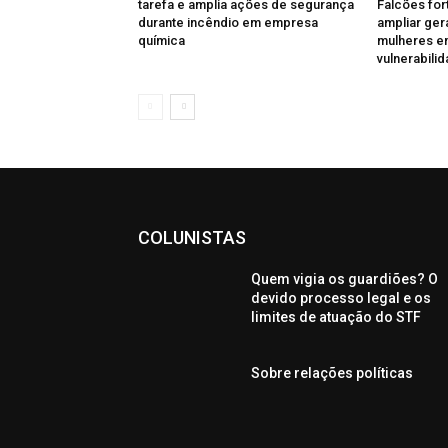
tarefa e amplia ações de segurança
Falcões for
durante incêndio em empresa
ampliar ger
química
mulheres e
vulnerabili
COLUNISTAS
Quem vigia os guardiões? O
devido processo legal e os
limites de atuação do STF
Sobre relações políticas