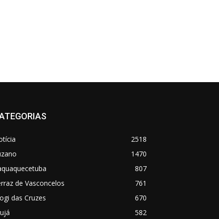
ATEGORIAS
tícia
2518
uzano
1470
taquaquecetuba
807
rraz de Vasconcelos
761
ogi das Cruzes
670
ujá
582