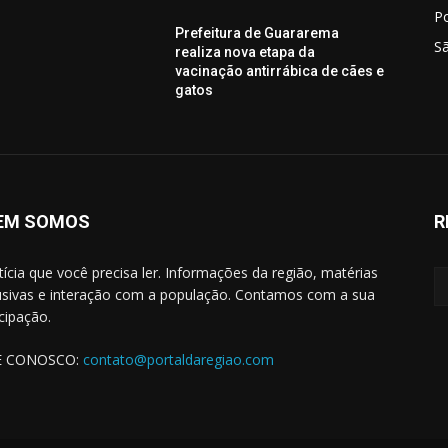
P
Prefeitura de Guararema
S
realiza nova etapa da
vacinação antirrábica de cães e
gatos
EM SOMOS
R
tícia que você precisa ler. Informações da região, matérias
usivas e interação com a população. Contamos com a sua
icipação.
E CONOSCO:
contato@portaldaregiao.com