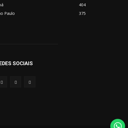
oá
404
ão Paulo
375
EDES SOCIAIS