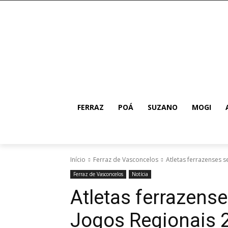
FERRAZ
POÁ
SUZANO
MOGI
Início
Ferraz de Vasconcelos
Atletas ferrazenses 
Ferraz de Vasconcelos
Notícia
Atletas ferrazens
Jogos Regionais 