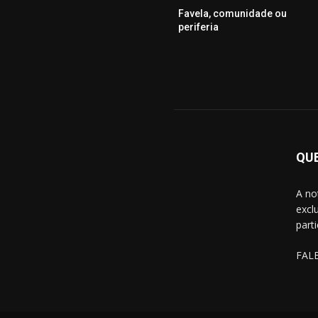
Favela, comunidade ou
periferia
QU
A no
excl
part
FAL