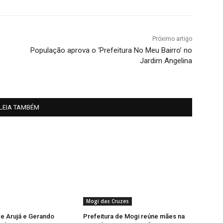
Próximo artigo
População aprova o ‘Prefeitura No Meu Bairro’ no
Jardim Angelina
LEIA TAMBÉM
Mogi das Cruzes
de Arujá e Gerando
Prefeitura de Mogi reúne mães na