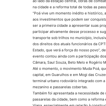
ao lado da estação central, obras de comba
na cidade e a reforma total de todas as pass
“Poá vive um momento inédito e histórico,
aos investimentos que podem ser conquist
ser a primeira cidade a apresentar suas pr
participar ativamente desse processo e sug
transporte sob trilhos no município, inclusi
dos direitos dos atuais funcionários da CP
Estado, que verá a força do nosso povo”, d
evento contou ainda com a participação do
Câmara, Saul Souza, Beto Melo e Rogério M
Até o momento, o movimento Muda Poá, que p
capital, em Guarulhos e em Mogi das Cruzes
terminal urbano rodoviário integrado com a
mezanino e passarelas cobertas.
Também foi apresentada a necessidade de r
passarelas da cidade, bem como a reforma 
Viana, especialmente em relação à constru