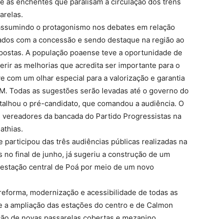
te às enchentes que paralisam a circulação dos trens
arelas.
 assumindo o protagonismo nos debates em relação
ados com a concessão e sendo destaque na região ao
opostas. A população poaense teve a oportunidade de
erir as melhorias que acredita ser importante para o
ve com um olhar especial para a valorização e garantia
TM. Todas as sugestões serão levadas até o governo do
etalhou o pré-candidato, que comandou a audiência. O
s vereadores da bancada do Partido Progressistas na
athias.
articipou das três audiências públicas realizadas na
 no final de junho, já sugeriu a construção de um
 estação central de Poá por meio de um novo
eforma, modernização e acessibilidade de todas as
e a ampliação das estações do centro e de Calmon
ção de novas passarelas cobertas e mezanino.