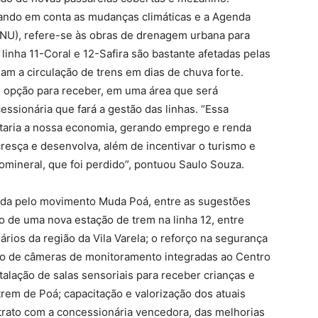
vando em conta as mudanças climáticas e a Agenda
NU), refere-se às obras de drenagem urbana para
 linha 11-Coral e 12-Safira são bastante afetadas pelas
am a circulação de trens em dias de chuva forte.
o opção para receber, em uma área que será
essionária que fará a gestão das linhas. “Essa
taria a nossa economia, gerando emprego e renda
resça e desenvolva, além de incentivar o turismo e
romineral, que foi perdido”, pontuou Saulo Souza.
vida pelo movimento Muda Poá, entre as sugestões
o de uma nova estação de trem na linha 12, entre
rios da região da Vila Varela; o reforço na segurança
ção de câmeras de monitoramento integradas ao Centro
talação de salas sensoriais para receber crianças e
rem de Poá; capacitação e valorização dos atuais
trato com a concessionária vencedora, das melhorias