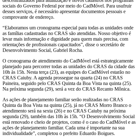
descentralizados para atualização e novos cadastros nos programas
sociais do Governo Federal por meio do CadMóvel. Para usufruir
desses serviços, é necessário apresentar documentos pessoais e
comprovante de endereço.
“Elaboramos um cronograma especial para todas as unidades onde
as famílias cadastradas no CRAS são atendidas. Nosso objetivo é
levar mais informação e dignidade para quem mais precisa, com
orientações de profissionais capacitados”, disse o secretário de
Desenvolvimento Social, Gabriel Rocha.
O cronograma de atendimento do CadMóvel está estrategicamente
planejado para percorrer todas as unidades do CRAS da cidade das
10h às 15h. Nesta terça (23), as equipes do CadMóvel estarão no
CRAS Caiuby. A agenda prossegue na quarta (24) no CRAS
Paineira, seguido pelo CRAS Quinta da Boa Vista na quinta (25).
Na próxima segunda (29), será a vez do CRAS Recanto Mônica.
As ações de planejamento familiar serão realizadas no CRAS
Quinta da Boa Vista na quinta (25), já no CRAS Morro Branco o
atendimento será na sexta (26) e no CRAS Caiuby na próxima
segunda (29), também das 10h às 15h. “O Desenvolvimento Social
está renovado e cheio de projetos, como é o caso do CadMóvel e as
ações de planejamento familiar. Cada uma é importante na sua
individualidade”, completou o prefeito Eduardo Boigues.