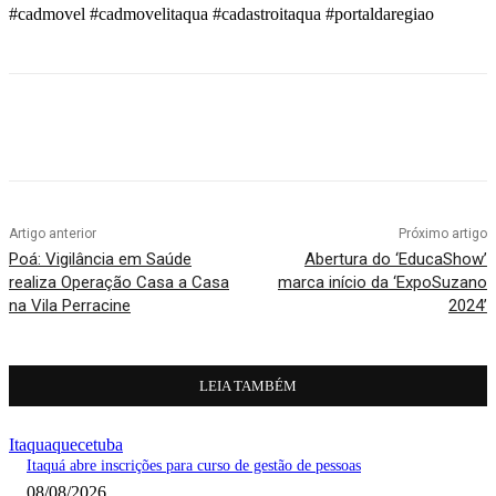
#cadmovel #cadmovelitaqua #cadastroitaqua #portaldaregiao
Artigo anterior
Próximo artigo
Poá: Vigilância em Saúde
Abertura do ‘EducaShow’
realiza Operação Casa a Casa
marca início da ‘ExpoSuzano
na Vila Perracine
2024’
LEIA TAMBÉM
Itaquaquecetuba
Itaquá abre inscrições para curso de gestão de pessoas
08/08/2026