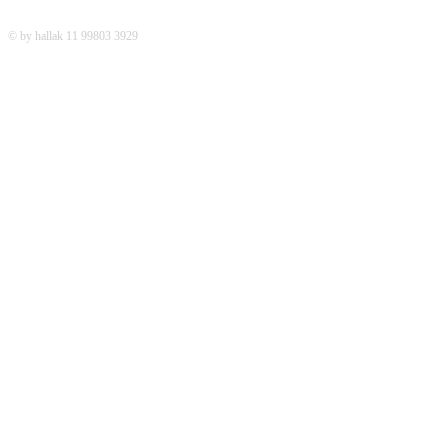
© by hallak 11 99803 3929