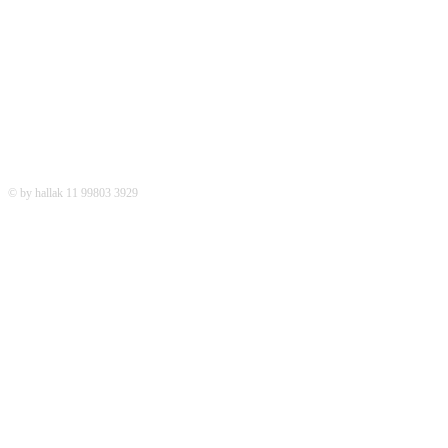
REDES SOCIAIS
© by hallak 11 99803 3929