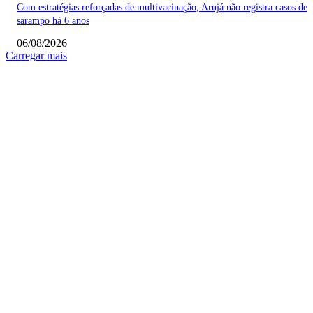
Com estratégias reforçadas de multivacinação, Arujá não registra casos de
sarampo há 6 anos
06/08/2026
Carregar mais
COLUNISTAS
Quem vigia os guardiões? O devido processo legal e os limites de atuação 
STF
Sobre relações políticas
Favela, comunidade ou periferia
MAIS POPULARES