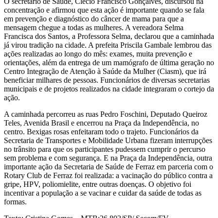
O secretário de Saúde, Clécio Francisco Gonçalves, discursou na
concentração e afirmou que esta ação é importante quando se fala
em prevenção e diagnóstico do câncer de mama para que a
mensagem chegue a todas as mulheres. A vereadora Selma
Francisca dos Santos, a Professora Selma, declarou que a caminhada
já virou tradição na cidade. A prefeita Priscila Gambale lembrou das
ações realizadas ao longo do mês: exames, muita prevenção e
orientações, além da entrega de um mamógrafo de última geração no
Centro Integração de Atenção à Saúde da Mulher (Ciasm), que irá
beneficiar milhares de pessoas. Funcionários de diversas secretarias
municipais e de projetos realizados na cidade integraram o cortejo da
ação.
A caminhada percorreu as ruas Pedro Foschini, Deputado Queiroz
Teles, Avenida Brasil e encerrou na Praça da Independência, no
centro. Bexigas rosas enfeitaram todo o trajeto. Funcionários da
Secretaria de Transportes e Mobilidade Urbana fizeram interrupções
no trânsito para que os participantes pudessem cumprir o percurso
sem problema e com segurança. E na Praça da Independência, outra
importante ação da Secretaria de Saúde de Ferraz em parceria com o
Rotary Club de Ferraz foi realizada: a vacinação do público contra a
gripe, HPV, poliomielite, entre outras doenças. O objetivo foi
incentivar a população a se vacinar e cuidar da saúde de todas as
formas.