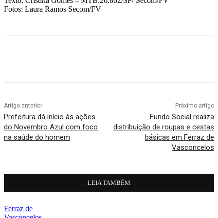
Texto: Cristina Gomes – MTB:26.802/SP/ Secom/FV
Fotos: Laura Ramos Secom/FV
Artigo anterior
Próximo artigo
Prefeitura dá início às ações
Fundo Social realiza
do Novembro Azul com foco
distribuição de roupas e cestas
na saúde do homem
básicas em Ferraz de
Vasconcelos
LEIA TAMBÉM
Ferraz de
Vasconcelos