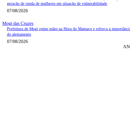
geração de renda de mulheres em situação de vulnerabilidade
07/08/2026
Mogi das Cruzes
Prefeitura de Mogi reúne mães na Hora do Mamaço e reforça a importânci
do aleitamento
07/08/2026
AN