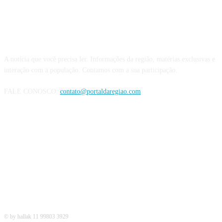
QUEM SOMOS
A notícia que você precisa ler. Informações da região, matérias exclusivas e
interação com a população. Contamos com a sua participação.
FALE CONOSCO:
contato@portaldaregiao.com
REDES SOCIAIS
© by hallak 11 99803 3929