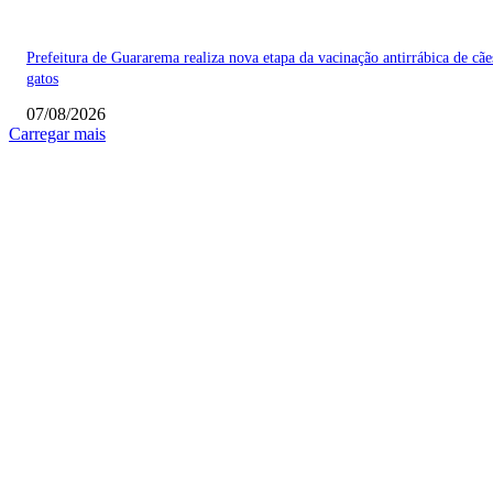
Prefeitura de Guararema realiza nova etapa da vacinação antirrábica de cãe
gatos
07/08/2026
Carregar mais
COLUNISTAS
Quem vigia os guardiões? O devido processo legal e os limites de atuação 
STF
Sobre relações políticas
Favela, comunidade ou periferia
MAIS POPULARES