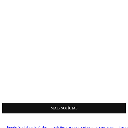
MAIS NOTÍCIAS
Fundo Social de Poá abre inscrições para nova etapa dos cursos gratuitos d