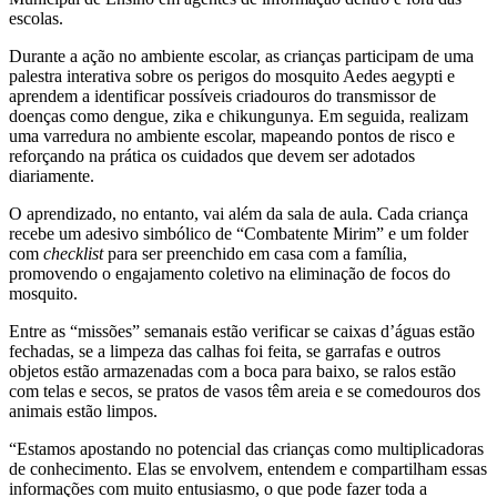
escolas.
Durante a ação no ambiente escolar, as crianças participam de uma
palestra interativa sobre os perigos do mosquito Aedes aegypti e
aprendem a identificar possíveis criadouros do transmissor de
doenças como dengue, zika e chikungunya. Em seguida, realizam
uma varredura no ambiente escolar, mapeando pontos de risco e
reforçando na prática os cuidados que devem ser adotados
diariamente.
O aprendizado, no entanto, vai além da sala de aula. Cada criança
recebe um adesivo simbólico de “Combatente Mirim” e um folder
com
checklist
para ser preenchido em casa com a família,
promovendo o engajamento coletivo na eliminação de focos do
mosquito.
Entre as “missões” semanais estão verificar se caixas d’águas estão
fechadas, se a limpeza das calhas foi feita, se garrafas e outros
objetos estão armazenadas com a boca para baixo, se ralos estão
com telas e secos, se pratos de vasos têm areia e se comedouros dos
animais estão limpos.
“Estamos apostando no potencial das crianças como multiplicadoras
de conhecimento. Elas se envolvem, entendem e compartilham essas
informações com muito entusiasmo, o que pode fazer toda a