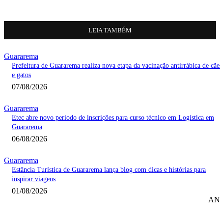
LEIA TAMBÉM
Guararema
Prefeitura de Guararema realiza nova etapa da vacinação antirrábica de cãe
e gatos
07/08/2026
Guararema
Etec abre novo período de inscrições para curso técnico em Logística em
Guararema
06/08/2026
Guararema
Estância Turística de Guararema lança blog com dicas e histórias para
inspirar viagens
01/08/2026
AN