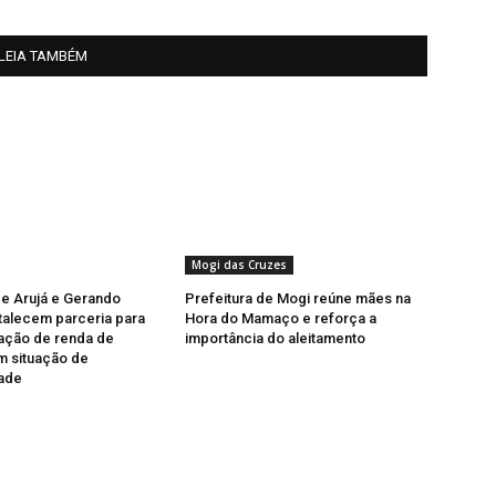
LEIA TAMBÉM
Mogi das Cruzes
de Arujá e Gerando
Prefeitura de Mogi reúne mães na
talecem parceria para
Hora do Mamaço e reforça a
ação de renda de
importância do aleitamento
m situação de
dade