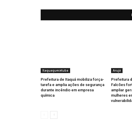
Itaquaquecetuba
Arujá
Prefeitura de Itaquá mobiliza força-
Prefeitura 
tarefa e amplia ações de segurança
Falcões for
durante incêndio em empresa
ampliar ger
química
mulheres e
vulnerabili