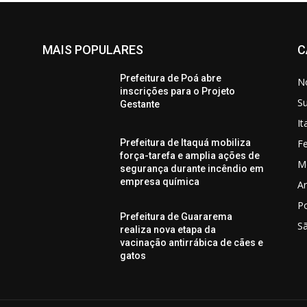
MAIS POPULARES
C
Prefeitura de Poá abre
No
inscrições para o Projeto
S
Gestante
I
Fe
Prefeitura de Itaquá mobiliza
força-tarefa e amplia ações de
M
segurança durante incêndio em
empresa química
Ar
P
Prefeitura de Guararema
S
realiza nova etapa da
vacinação antirrábica de cães e
gatos