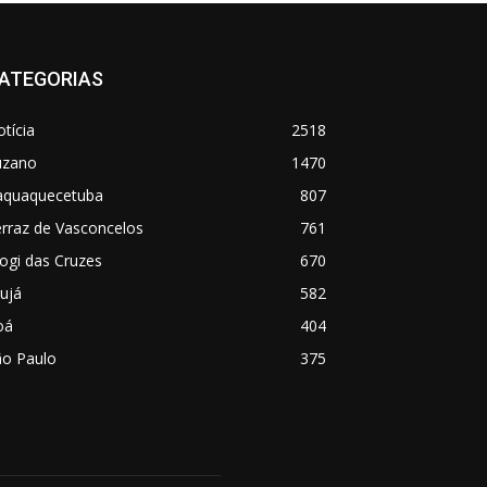
ATEGORIAS
tícia
2518
uzano
1470
taquaquecetuba
807
rraz de Vasconcelos
761
ogi das Cruzes
670
ujá
582
oá
404
ão Paulo
375