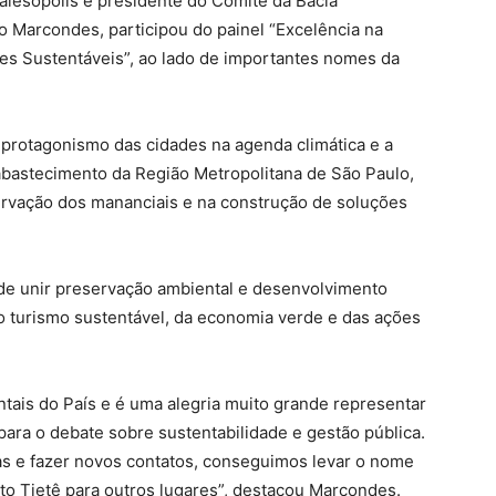
alesópolis e presidente do Comitê da Bacia
o Marcondes, participou do painel “Excelência na
es Sustentáveis”, ao lado de importantes nomes da
protagonismo das cidades na agenda climática e a
 abastecimento da Região Metropolitana de São Paulo,
ervação dos mananciais e na construção de soluções
 de unir preservação ambiental e desenvolvimento
 turismo sustentável, da economia verde e das ações
ais do País e é uma alegria muito grande representar
a o debate sobre sustentabilidade e gestão pública.
as e fazer novos contatos, conseguimos levar o nome
lto Tietê para outros lugares”, destacou Marcondes.