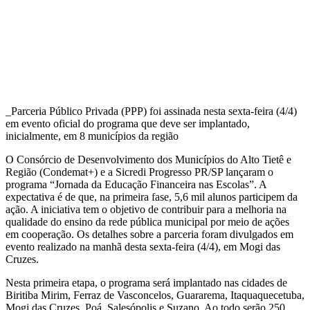
_Parceria Público Privada (PPP) foi assinada nesta sexta-feira (4/4)
em evento oficial do programa que deve ser implantado,
inicialmente, em 8 municípios da região
O Consórcio de Desenvolvimento dos Municípios do Alto Tietê e
Região (Condemat+) e a Sicredi Progresso PR/SP lançaram o
programa “Jornada da Educação Financeira nas Escolas”. A
expectativa é de que, na primeira fase, 5,6 mil alunos participem da
ação. A iniciativa tem o objetivo de contribuir para a melhoria na
qualidade do ensino da rede pública municipal por meio de ações
em cooperação. Os detalhes sobre a parceria foram divulgados em
evento realizado na manhã desta sexta-feira (4/4), em Mogi das
Cruzes.
Nesta primeira etapa, o programa será implantado nas cidades de
Biritiba Mirim, Ferraz de Vasconcelos, Guararema, Itaquaquecetuba,
Mogi das Cruzes, Poá, Salesópolis e Suzano. Ao todo serão 250