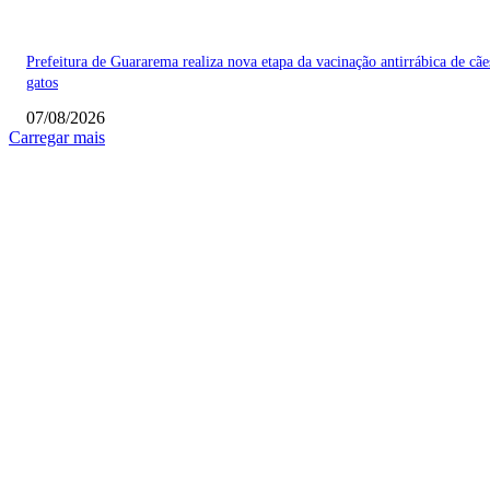
Prefeitura de Guararema realiza nova etapa da vacinação antirrábica de cãe
gatos
07/08/2026
Carregar mais
COLUNISTAS
Quem vigia os guardiões? O devido processo legal e os limites de atuação 
STF
Sobre relações políticas
Favela, comunidade ou periferia