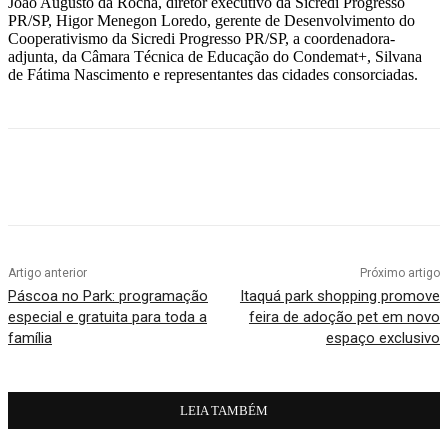
João Augusto da Rocha, diretor executivo da Sicredi Progresso
PR/SP, Higor Menegon Loredo, gerente de Desenvolvimento do
Cooperativismo da Sicredi Progresso PR/SP, a coordenadora-
adjunta, da Câmara Técnica de Educação do Condemat+, Silvana
de Fátima Nascimento e representantes das cidades consorciadas.
Artigo anterior
Próximo artigo
Páscoa no Park: programação
Itaquá park shopping promove
especial e gratuita para toda a
feira de adoção pet em novo
família
espaço exclusivo
LEIA TAMBÉM