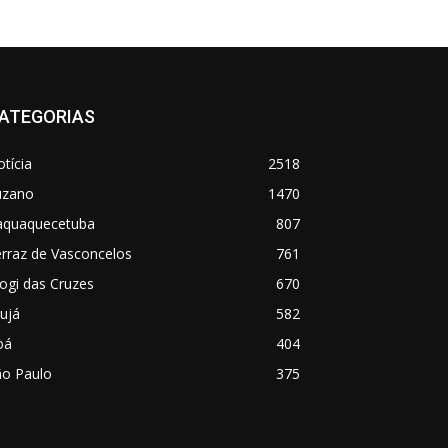
ATEGORIAS
tícia
2518
uzano
1470
taquaquecetuba
807
rraz de Vasconcelos
761
ogi das Cruzes
670
ujá
582
oá
404
ão Paulo
375