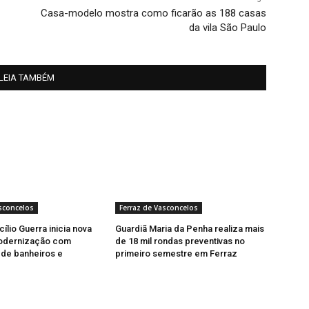
Casa-modelo mostra como ficarão as 188 casas
da vila São Paulo
LEIA TAMBÉM
sconcelos
Ferraz de Vasconcelos
ílio Guerra inicia nova
Guardiã Maria da Penha realiza mais
odernização com
de 18 mil rondas preventivas no
de banheiros e
primeiro semestre em Ferraz