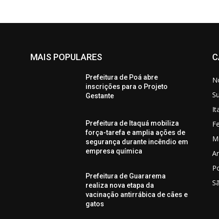
MAIS POPULARES
C
Prefeitura de Poá abre
No
inscrições para o Projeto
S
Gestante
I
Fe
Prefeitura de Itaquá mobiliza
força-tarefa e amplia ações de
M
segurança durante incêndio em
empresa química
Ar
P
Prefeitura de Guararema
S
realiza nova etapa da
vacinação antirrábica de cães e
gatos