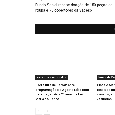
Fundo Social recebe doação de 150 peças de
roupa e 75 cobertores da Sabesp
Ferraz de Vasconcelos
Ferraz de Va
Prefeitura de Ferraz abre
Ginásio Marc
programação do Agosto Lilás com
etapa de m
celebração dos 20 anos da Lei
construção 
Maria da Penha
vestiários