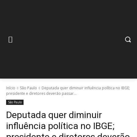
Início
São Paulo
Deputada quer diminuir influência política no IBGE;
presidente e diretores deverão passar...
São Paulo
Deputada quer diminuir
influência política no IBGE;
presidente e diretores deverão