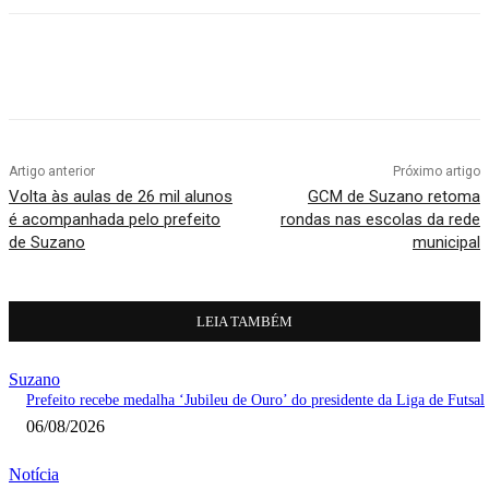
Artigo anterior
Próximo artigo
Volta às aulas de 26 mil alunos
GCM de Suzano retoma
é acompanhada pelo prefeito
rondas nas escolas da rede
de Suzano
municipal
LEIA TAMBÉM
Suzano
Prefeito recebe medalha ‘Jubileu de Ouro’ do presidente da Liga de Futsal
06/08/2026
Notícia