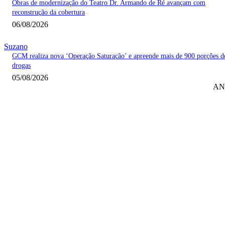
Obras de modernização do Teatro Dr. Armando de Ré avançam com
reconstrução da cobertura
06/08/2026
Suzano
GCM realiza nova ‘Operação Saturação’ e apreende mais de 900 porções d
drogas
05/08/2026
AN