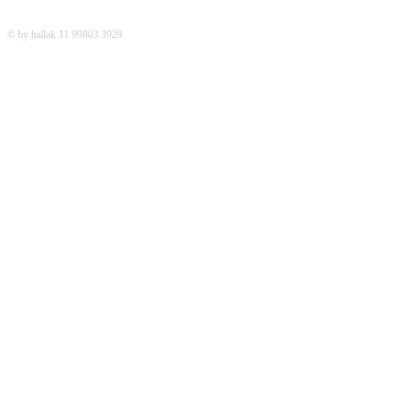
© by hallak 11 99803 3929