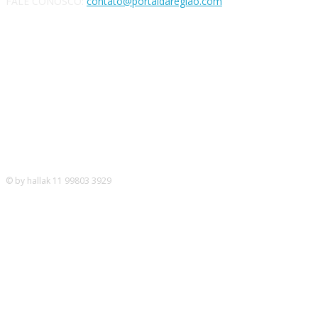
FALE CONOSCO:
contato@portaldaregiao.com
REDES SOCIAIS
© by hallak 11 99803 3929