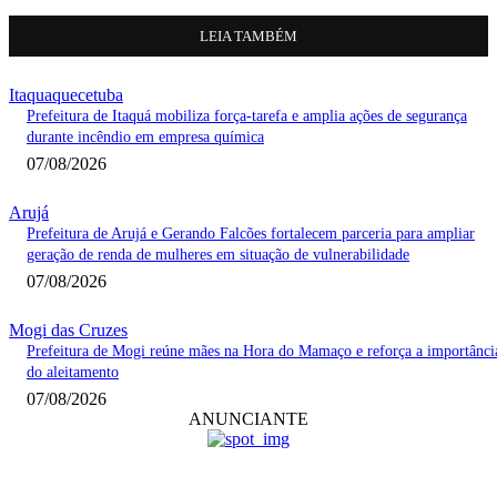
LEIA TAMBÉM
Itaquaquecetuba
Prefeitura de Itaquá mobiliza força-tarefa e amplia ações de segurança
durante incêndio em empresa química
07/08/2026
Arujá
Prefeitura de Arujá e Gerando Falcões fortalecem parceria para ampliar
geração de renda de mulheres em situação de vulnerabilidade
07/08/2026
Mogi das Cruzes
Prefeitura de Mogi reúne mães na Hora do Mamaço e reforça a importânci
do aleitamento
07/08/2026
ANUNCIANTE