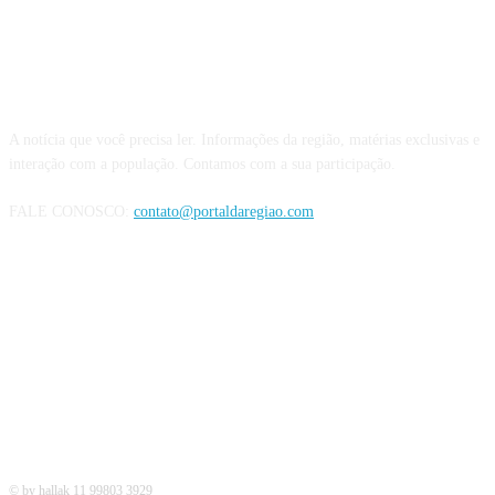
QUEM SOMOS
A notícia que você precisa ler. Informações da região, matérias exclusivas e
interação com a população. Contamos com a sua participação.
FALE CONOSCO:
contato@portaldaregiao.com
REDES SOCIAIS
© by hallak 11 99803 3929