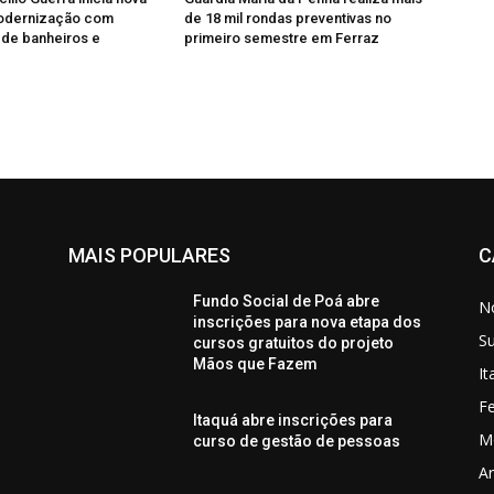
odernização com
de 18 mil rondas preventivas no
de banheiros e
primeiro semestre em Ferraz
MAIS POPULARES
C
Fundo Social de Poá abre
No
inscrições para nova etapa dos
S
cursos gratuitos do projeto
Mãos que Fazem
I
Fe
Itaquá abre inscrições para
M
curso de gestão de pessoas
Ar