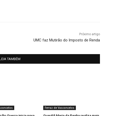
Próximo artigo
s
UMC faz Mutirão do Imposto de Renda
LEIA TAMBÉM
sconcelos
Ferraz de Vasconcelos
ílio Guerra inicia nova
Guardiã Maria da Penha realiza mais