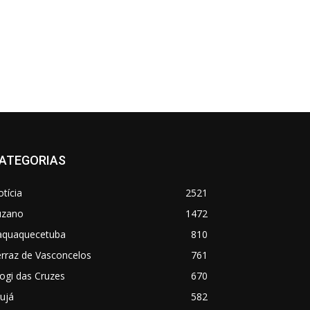
ATEGORIAS
tícia
2521
uzano
1472
taquaquecetuba
810
rraz de Vasconcelos
761
ogi das Cruzes
670
ujá
582