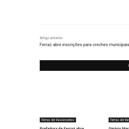
Compartilhado
Artigo anterior
Ferraz abre inscrições para creches municipai
Ferraz de Vasconcelos
Ferraz de Va
Prefeitura de Ferraz abre
Ginásio Marc