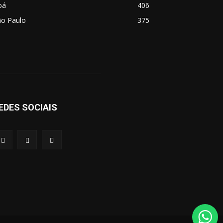
oá
406
ão Paulo
375
EDES SOCIAIS