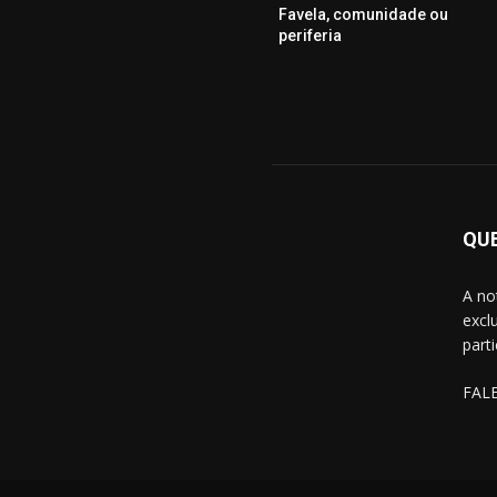
Favela, comunidade ou
periferia
QU
A no
excl
part
FAL