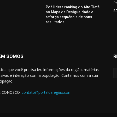
P
Poá lidera ranking do Alto Tietê
S
no Mapa da Desigualdade e
reforça sequência de bons
resultados
EM SOMOS
R
tícia que você precisa ler. Informações da região, matérias
usivas e interação com a população. Contamos com a sua
icipação.
E CONOSCO:
contato@portaldaregiao.com