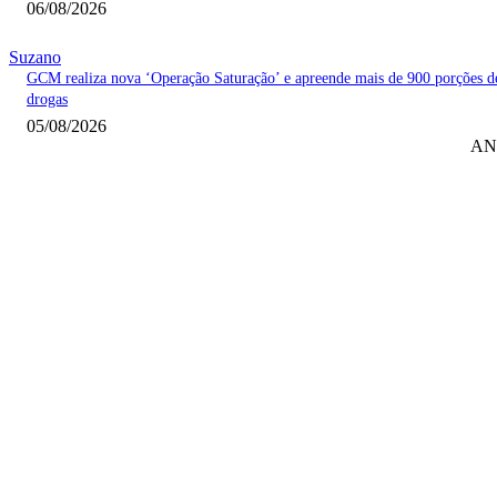
06/08/2026
Suzano
GCM realiza nova ‘Operação Saturação’ e apreende mais de 900 porções d
drogas
05/08/2026
AN