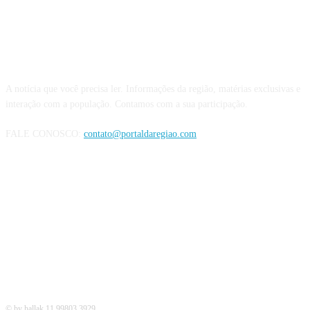
QUEM SOMOS
A notícia que você precisa ler. Informações da região, matérias exclusivas e
interação com a população. Contamos com a sua participação.
FALE CONOSCO:
contato@portaldaregiao.com
REDES SOCIAIS
© by hallak 11 99803 3929