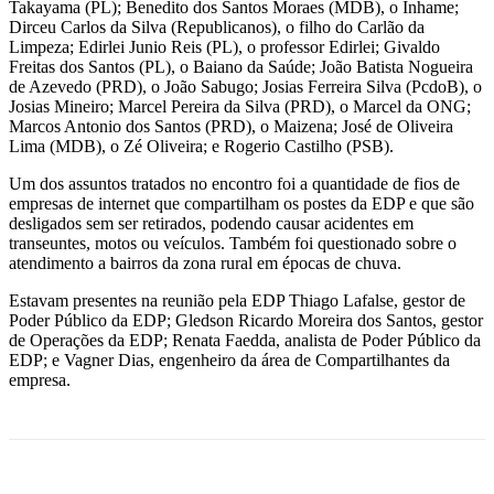
Takayama (PL); Benedito dos Santos Moraes (MDB), o Inhame;
Dirceu Carlos da Silva (Republicanos), o filho do Carlão da
Limpeza; Edirlei Junio Reis (PL), o professor Edirlei; Givaldo
Freitas dos Santos (PL), o Baiano da Saúde; João Batista Nogueira
de Azevedo (PRD), o João Sabugo; Josias Ferreira Silva (PcdoB), o
Josias Mineiro; Marcel Pereira da Silva (PRD), o Marcel da ONG;
Marcos Antonio dos Santos (PRD), o Maizena; José de Oliveira
Lima (MDB), o Zé Oliveira; e Rogerio Castilho (PSB).
Um dos assuntos tratados no encontro foi a quantidade de fios de
empresas de internet que compartilham os postes da EDP e que são
desligados sem ser retirados, podendo causar acidentes em
transeuntes, motos ou veículos. Também foi questionado sobre o
atendimento a bairros da zona rural em épocas de chuva.
Estavam presentes na reunião pela EDP Thiago Lafalse, gestor de
Poder Público da EDP; Gledson Ricardo Moreira dos Santos, gestor
de Operações da EDP; Renata Faedda, analista de Poder Público da
EDP; e Vagner Dias, engenheiro da área de Compartilhantes da
empresa.