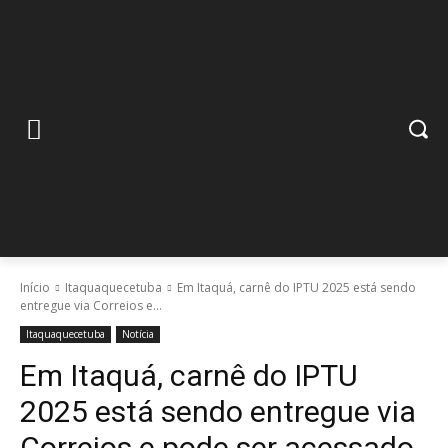
Início
Itaquaquecetuba
Em Itaquá, carnê do IPTU 2025 está sendo
entregue via Correios e...
Itaquaquecetuba
Notícia
Em Itaquá, carnê do IPTU
2025 está sendo entregue via
Correios e pode ser acessado