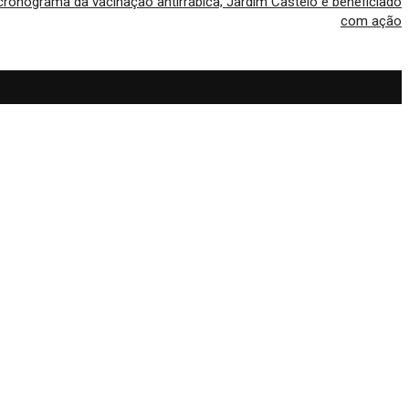
cronograma da vacinação antirrábica; Jardim Castelo é beneficiado
com ação