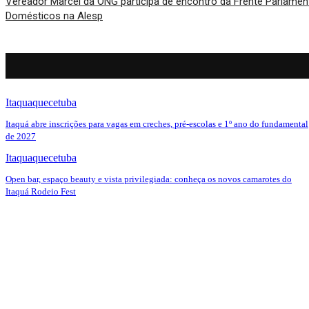
Vereador Marcel da ONG participa de encontro da Frente Parlame
Domésticos na Alesp
Itaquaquecetuba
Itaquá abre inscrições para vagas em creches, pré-escolas e 1º ano do fundamental
de 2027
Itaquaquecetuba
Open bar, espaço beauty e vista privilegiada: conheça os novos camarotes do
Itaquá Rodeio Fest