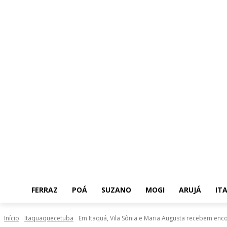
FERRAZ
POÁ
SUZANO
MOGI
ARUJÁ
IT
Início
Itaquaquecetuba
Em Itaquá, Vila Sônia e Maria Augusta recebem enco