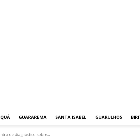
AQUÁ
GUARAREMA
SANTA ISABEL
GUARULHOS
BIR
ntro de diagnóstico sobre...