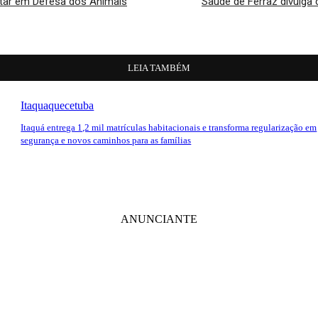
ntar em Defesa dos Animais
Saúde de Ferraz divulga 
LEIA TAMBÉM
Itaquaquecetuba
Itaquá entrega 1,2 mil matrículas habitacionais e transforma regularização em
segurança e novos caminhos para as famílias
ANUNCIANTE