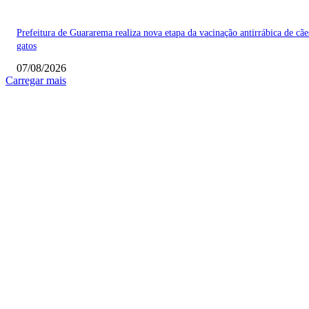
Prefeitura de Guararema realiza nova etapa da vacinação antirrábica de cãe
gatos
07/08/2026
Carregar mais
COLUNISTAS
Quem vigia os guardiões? O devido processo legal e os limites de atuação 
STF
Sobre relações políticas
Favela, comunidade ou periferia
MAIS POPULARES