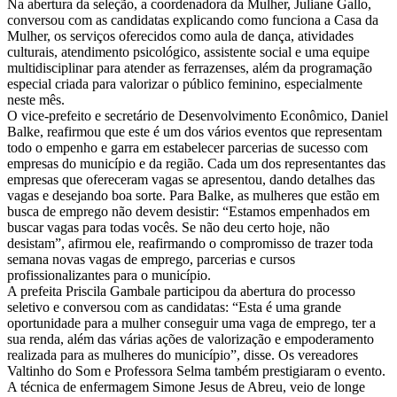
Na abertura da seleção, a coordenadora da Mulher, Juliane Gallo,
conversou com as candidatas explicando como funciona a Casa da
Mulher, os serviços oferecidos como aula de dança, atividades
culturais, atendimento psicológico, assistente social e uma equipe
multidisciplinar para atender as ferrazenses, além da programação
especial criada para valorizar o público feminino, especialmente
neste mês.
O vice-prefeito e secretário de Desenvolvimento Econômico, Daniel
Balke, reafirmou que este é um dos vários eventos que representam
todo o empenho e garra em estabelecer parcerias de sucesso com
empresas do município e da região. Cada um dos representantes das
empresas que ofereceram vagas se apresentou, dando detalhes das
vagas e desejando boa sorte. Para Balke, as mulheres que estão em
busca de emprego não devem desistir: “Estamos empenhados em
buscar vagas para todas vocês. Se não deu certo hoje, não
desistam”, afirmou ele, reafirmando o compromisso de trazer toda
semana novas vagas de emprego, parcerias e cursos
profissionalizantes para o município.
A prefeita Priscila Gambale participou da abertura do processo
seletivo e conversou com as candidatas: “Esta é uma grande
oportunidade para a mulher conseguir uma vaga de emprego, ter a
sua renda, além das várias ações de valorização e empoderamento
realizada para as mulheres do município”, disse. Os vereadores
Valtinho do Som e Professora Selma também prestigiaram o evento.
A técnica de enfermagem Simone Jesus de Abreu, veio de longe