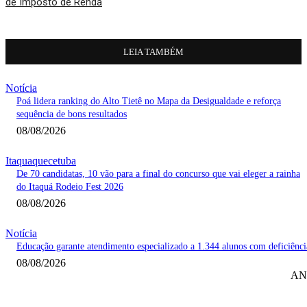
de Imposto de Renda
LEIA TAMBÉM
Notícia
Poá lidera ranking do Alto Tietê no Mapa da Desigualdade e reforça
sequência de bons resultados
08/08/2026
Itaquaquecetuba
De 70 candidatas, 10 vão para a final do concurso que vai eleger a rainha
do Itaquá Rodeio Fest 2026
08/08/2026
Notícia
Educação garante atendimento especializado a 1.344 alunos com deficiênci
08/08/2026
AN