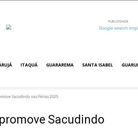
PUBLICIDADE
ARUJÁ
ITAQUÁ
GUARAREMA
SANTA ISABEL
GUARU
omove Sacudindo nas Férias 2025
z promove Sacudindo