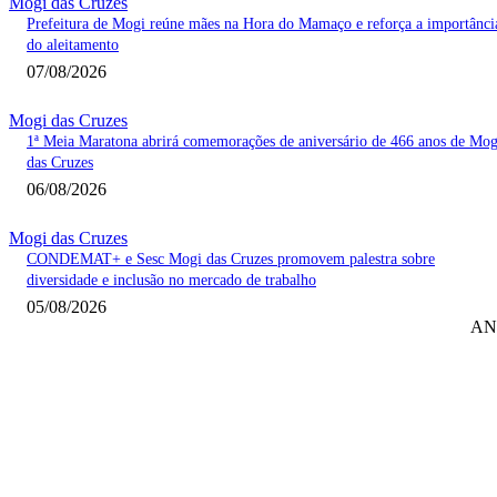
Mogi das Cruzes
Prefeitura de Mogi reúne mães na Hora do Mamaço e reforça a importânci
do aleitamento
07/08/2026
Mogi das Cruzes
1ª Meia Maratona abrirá comemorações de aniversário de 466 anos de Mog
das Cruzes
06/08/2026
Mogi das Cruzes
CONDEMAT+ e Sesc Mogi das Cruzes promovem palestra sobre
diversidade e inclusão no mercado de trabalho
05/08/2026
AN