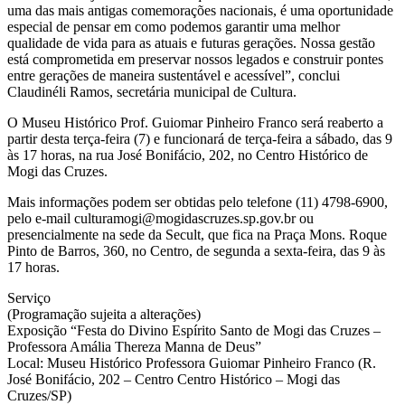
uma das mais antigas comemorações nacionais, é uma oportunidade
especial de pensar em como podemos garantir uma melhor
qualidade de vida para as atuais e futuras gerações. Nossa gestão
está comprometida em preservar nossos legados e construir pontes
entre gerações de maneira sustentável e acessível”, conclui
Claudinéli Ramos, secretária municipal de Cultura.
O Museu Histórico Prof. Guiomar Pinheiro Franco será reaberto a
partir desta terça-feira (7) e funcionará de terça-feira a sábado, das 9
às 17 horas, na rua José Bonifácio, 202, no Centro Histórico de
Mogi das Cruzes.
Mais informações podem ser obtidas pelo telefone (11) 4798-6900,
pelo e-mail culturamogi@mogidascruzes.sp.gov.br ou
presencialmente na sede da Secult, que fica na Praça Mons. Roque
Pinto de Barros, 360, no Centro, de segunda a sexta-feira, das 9 às
17 horas.
Serviço
(Programação sujeita a alterações)
Exposição “Festa do Divino Espírito Santo de Mogi das Cruzes –
Professora Amália Thereza Manna de Deus”
Local: Museu Histórico Professora Guiomar Pinheiro Franco (R.
José Bonifácio, 202 – Centro Centro Histórico – Mogi das
Cruzes/SP)