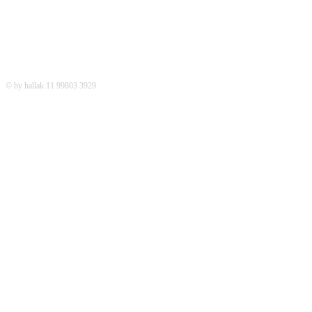
© by hallak 11 99803 3929