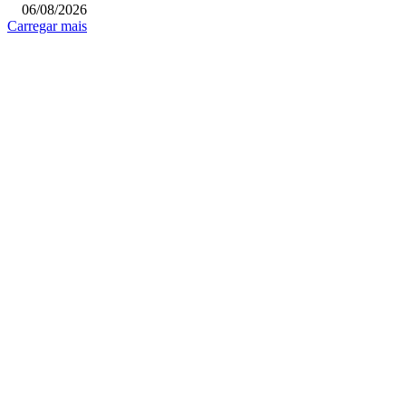
06/08/2026
Carregar mais
COLUNISTAS
Quem vigia os guardiões? O devido processo legal e os limites de atuação 
STF
Sobre relações políticas
Favela, comunidade ou periferia
MAIS POPULARES
Prefeitura de Poá abre inscrições para o Projeto Gestante