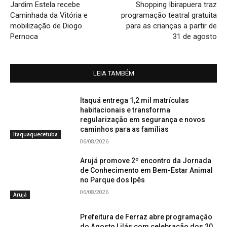
Jardim Estela recebe
Shopping Ibirapuera traz
Caminhada da Vitória e
programação teatral gratuita
mobilização de Diogo
para as crianças a partir de
Pernoca
31 de agosto
LEIA TAMBÉM
Itaquá entrega 1,2 mil matrículas
habitacionais e transforma
regularização em segurança e novos
caminhos para as famílias
Itaquaquecetuba
06/08/2026
Arujá promove 2º encontro da Jornada
de Conhecimento em Bem-Estar Animal
no Parque dos Ipês
06/08/2026
Arujá
Prefeitura de Ferraz abre programação
do Agosto Lilás com celebração dos 20