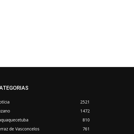
ATEGORIAS
tícia
2521
uzano
1472
taquaquecetuba
810
rraz de Vasconcelos
761