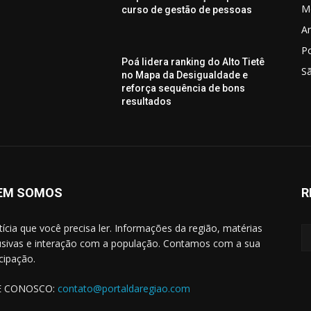
M
curso de gestão de pessoas
Ar
P
Poá lidera ranking do Alto Tietê
S
no Mapa da Desigualdade e
reforça sequência de bons
resultados
EM SOMOS
R
tícia que você precisa ler. Informações da região, matérias
usivas e interação com a população. Contamos com a sua
icipação.
E CONOSCO:
contato@portaldaregiao.com