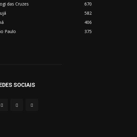
ogi das Cruzes
670
ujá
582
oá
406
ão Paulo
375
EDES SOCIAIS