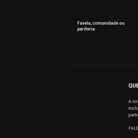
Favela, comunidade ou
periferia
QU
A no
excl
part
FAL