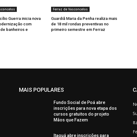
sconcelos
Ferraz de Vasconcelos
ílio Guerra inicia nova
Guardiã Maria da Penha realiza mais
odernização com
de 18 mil rondas preventivas no
de banheiros e
primeiro semestre em Ferraz
MAIS POPULARES
C
Fundo Social de Poá abre
No
inscrições para nova etapa dos
S
cursos gratuitos do projeto
Mãos que Fazem
I
Fe
Itaquá abre inscrições para