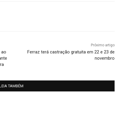
Próximo artigo
a ao
Ferraz terá castração gratuita em 22 e 23 de
ante
novembro
ra
LEIA TAMBÉM