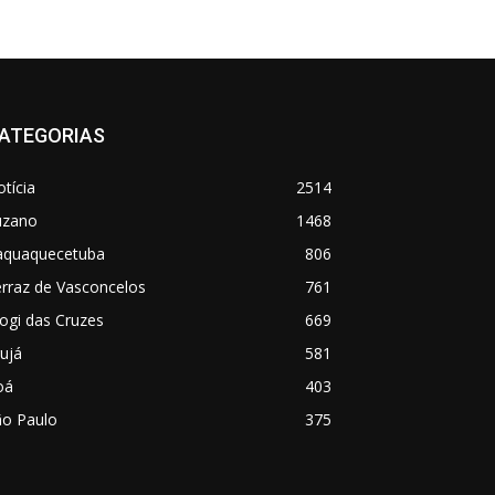
ATEGORIAS
tícia
2514
uzano
1468
taquaquecetuba
806
rraz de Vasconcelos
761
ogi das Cruzes
669
ujá
581
oá
403
ão Paulo
375