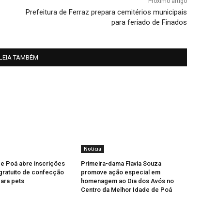
Próximo artigo
Prefeitura de Ferraz prepara cemitérios municipais
para feriado de Finados
LEIA TAMBÉM
Notícia
de Poá abre inscrições
Primeira-dama Flavia Souza
gratuito de confecção
promove ação especial em
ara pets
homenagem ao Dia dos Avós no
Centro da Melhor Idade de Poá