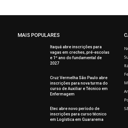
MAIS POPULARES
C
Itaquá abre inscrições para
No
vagas em creches, pré-escolas
S
e 1º ano do fundamental de
2027
I
Fe
Cruz Vermelha São Paulo abre
M
inscrições para nova turma do
curso de Auxiliar e Técnico em
Ar
Enfermagem
P
S
Etec abre novo período de
inscrições para curso técnico
em Logística em Guararema