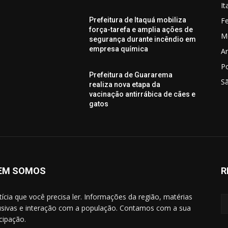
I
Fe
Prefeitura de Itaquá mobiliza
força-tarefa e amplia ações de
M
segurança durante incêndio em
empresa química
Ar
P
Prefeitura de Guararema
S
realiza nova etapa da
vacinação antirrábica de cães e
gatos
EM SOMOS
R
tícia que você precisa ler. Informações da região, matérias
usivas e interação com a população. Contamos com a sua
icipação.