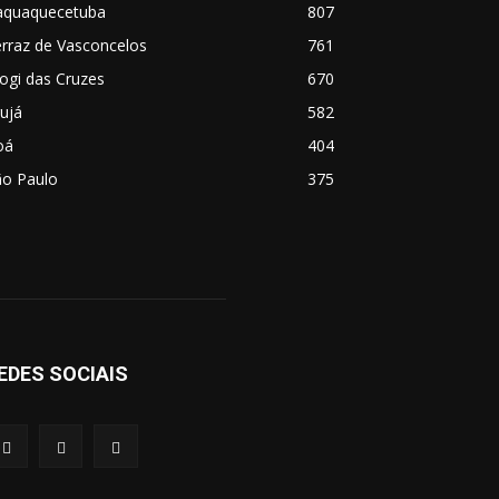
taquaquecetuba
807
rraz de Vasconcelos
761
ogi das Cruzes
670
ujá
582
oá
404
ão Paulo
375
EDES SOCIAIS