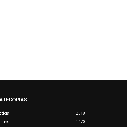
ATEGORIAS
tícia
2518
uzano
1470