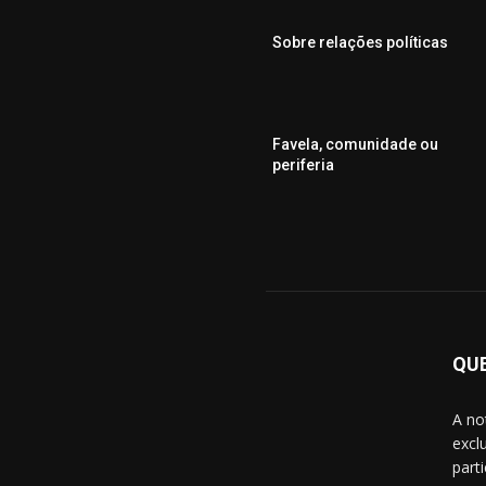
Sobre relações políticas
Favela, comunidade ou
periferia
QU
A no
excl
part