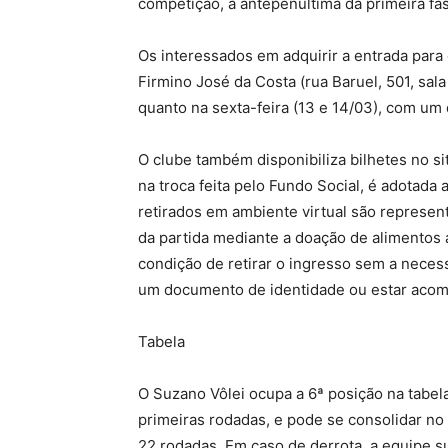
competição, a antepenúltima da primeira fa
Os interessados em adquirir a entrada par
Firmino José da Costa (rua Baruel, 501, sala
quanto na sexta-feira (13 e 14/03), com um 
O clube também disponibiliza bilhetes no si
na troca feita pelo Fundo Social, é adotada 
retirados em ambiente virtual são represe
da partida mediante a doação de alimentos
condição de retirar o ingresso sem a neces
um documento de identidade ou estar aco
Tabela
O Suzano Vôlei ocupa a 6ª posição na tabel
primeiras rodadas, e pode se consolidar no
22 rodadas. Em caso de derrota, a equipe s