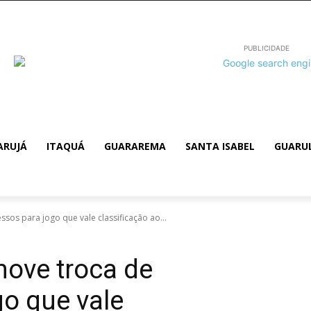
PUBLICIDADE
ARUJÁ
ITAQUÁ
GUARAREMA
SANTA ISABEL
GUARU
sos para jogo que vale classificação ao...
move troca de
go que vale