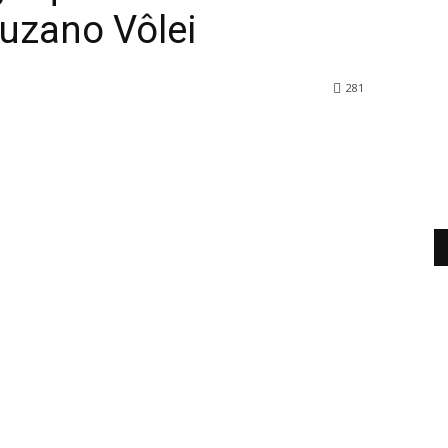
Suzano Vôlei
281