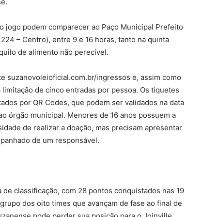
se.
a o jogo podem comparecer ao Paço Municipal Prefeito
 224 – Centro), entre 9 e 16 horas, tanto na quinta
quilo de alimento não perecível.
te suzanovoleioficial.com.br/ingressos e, assim como
a limitação de cinco entradas por pessoa. Os tíquetes
ntados por QR Codes, que podem ser validados na data
 ao órgão municipal. Menores de 16 anos possuem a
sidade de realizar a doação, mas precisam apresentar
mpanhado de um responsável.
a de classificação, com 28 pontos conquistados nas 19
 grupo dos oito times que avançam de fase ao final de
uzanense pode perder sua posição para o Joinville