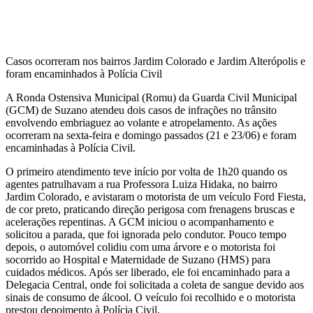
Casos ocorreram nos bairros Jardim Colorado e Jardim Alterópolis e
foram encaminhados à Polícia Civil
A Ronda Ostensiva Municipal (Romu) da Guarda Civil Municipal
(GCM) de Suzano atendeu dois casos de infrações no trânsito
envolvendo embriaguez ao volante e atropelamento. As ações
ocorreram na sexta-feira e domingo passados (21 e 23/06) e foram
encaminhadas à Polícia Civil.
O primeiro atendimento teve início por volta de 1h20 quando os
agentes patrulhavam a rua Professora Luiza Hidaka, no bairro
Jardim Colorado, e avistaram o motorista de um veículo Ford Fiesta,
de cor preto, praticando direção perigosa com frenagens bruscas e
acelerações repentinas. A GCM iniciou o acompanhamento e
solicitou a parada, que foi ignorada pelo condutor. Pouco tempo
depois, o automóvel colidiu com uma árvore e o motorista foi
socorrido ao Hospital e Maternidade de Suzano (HMS) para
cuidados médicos. Após ser liberado, ele foi encaminhado para a
Delegacia Central, onde foi solicitada a coleta de sangue devido aos
sinais de consumo de álcool. O veículo foi recolhido e o motorista
prestou depoimento à Polícia Civil.