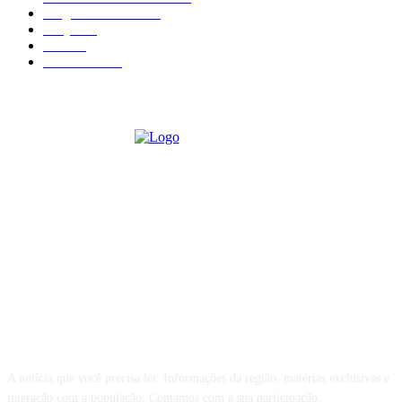
Mogi das Cruzes
670
Arujá
582
Poá
406
São Paulo
375
QUEM SOMOS
A notícia que você precisa ler. Informações da região, matérias exclusivas e
interação com a população. Contamos com a sua participação.