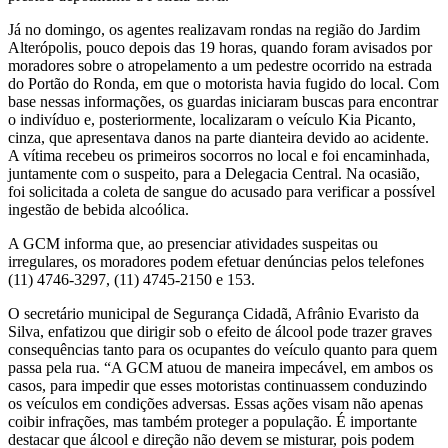
Já no domingo, os agentes realizavam rondas na região do Jardim
Alterópolis, pouco depois das 19 horas, quando foram avisados por
moradores sobre o atropelamento a um pedestre ocorrido na estrada
do Portão do Ronda, em que o motorista havia fugido do local. Com
base nessas informações, os guardas iniciaram buscas para encontrar
o indivíduo e, posteriormente, localizaram o veículo Kia Picanto,
cinza, que apresentava danos na parte dianteira devido ao acidente.
A vítima recebeu os primeiros socorros no local e foi encaminhada,
juntamente com o suspeito, para a Delegacia Central. Na ocasião,
foi solicitada a coleta de sangue do acusado para verificar a possível
ingestão de bebida alcoólica.
A GCM informa que, ao presenciar atividades suspeitas ou
irregulares, os moradores podem efetuar denúncias pelos telefones
(11) 4746-3297, (11) 4745-2150 e 153.
O secretário municipal de Segurança Cidadã, Afrânio Evaristo da
Silva, enfatizou que dirigir sob o efeito de álcool pode trazer graves
consequências tanto para os ocupantes do veículo quanto para quem
passa pela rua. “A GCM atuou de maneira impecável, em ambos os
casos, para impedir que esses motoristas continuassem conduzindo
os veículos em condições adversas. Essas ações visam não apenas
coibir infrações, mas também proteger a população. É importante
destacar que álcool e direção não devem se misturar, pois podem