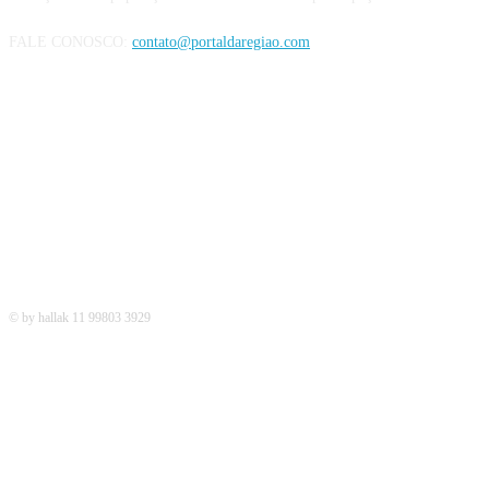
FALE CONOSCO:
contato@portaldaregiao.com
REDES SOCIAIS
© by hallak 11 99803 3929