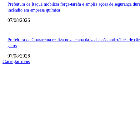
Prefeitura de Itaquá mobiliza força-tarefa e amplia ações de segurança dur
incêndio em empresa química
07/08/2026
Prefeitura de Guararema realiza nova etapa da vacinação antirrábica de cãe
gatos
07/08/2026
Carregar mais
COLUNISTAS
Quem vigia os guardiões? O devido processo legal e os limites de atuação 
STF
Sobre relações políticas