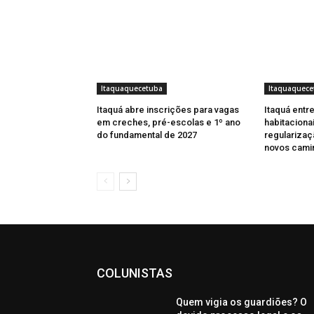
Itaquaquecetuba
Itaquaquece
Itaquá abre inscrições para vagas
Itaquá entre
em creches, pré-escolas e 1º ano
habitaciona
do fundamental de 2027
regulariza
novos camin
COLUNISTAS
Quem vigia os guardiões? O