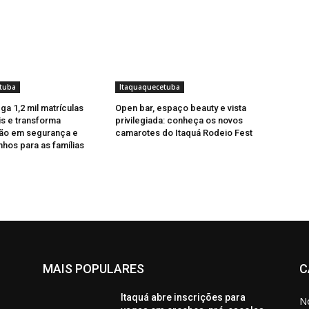
tuba
Itaquaquecetuba
ga 1,2 mil matrículas
Open bar, espaço beauty e vista
is e transforma
privilegiada: conheça os novos
ção em segurança e
camarotes do Itaquá Rodeio Fest
hos para as famílias
MAIS POPULARES
C
Itaquá abre inscrições para
No