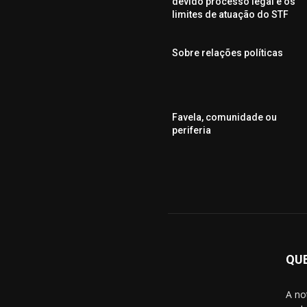
devido processo legal e os
limites de atuação do STF
Sobre relações políticas
Favela, comunidade ou
periferia
QU
A no