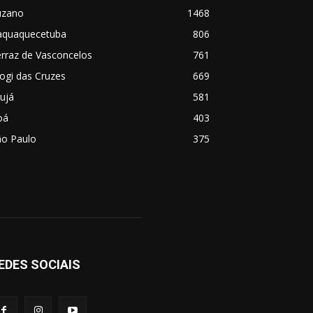
uzano
1468
taquaquecetuba
806
rraz de Vasconcelos
761
ogi das Cruzes
669
ujá
581
oá
403
ão Paulo
375
EDES SOCIAIS