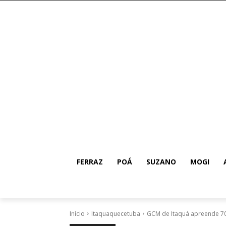
FERRAZ
POÁ
SUZANO
MOGI
Início
Itaquaquecetuba
GCM de Itaquá apreende 70