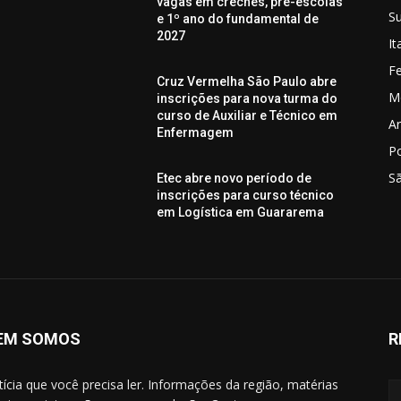
vagas em creches, pré-escolas
S
e 1º ano do fundamental de
2027
I
Fe
Cruz Vermelha São Paulo abre
M
inscrições para nova turma do
curso de Auxiliar e Técnico em
Ar
Enfermagem
P
S
Etec abre novo período de
inscrições para curso técnico
em Logística em Guararema
EM SOMOS
R
tícia que você precisa ler. Informações da região, matérias