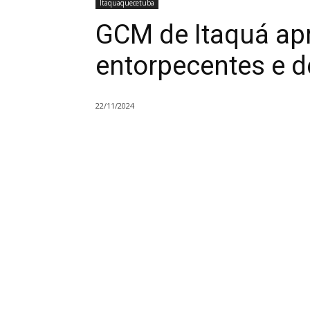
Itaquaquecetuba
GCM de Itaquá ap
entorpecentes e 
22/11/2024
Compartilhado