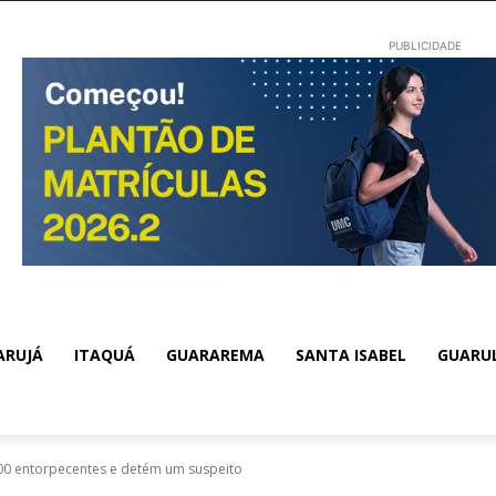
PUBLICIDADE
ARUJÁ
ITAQUÁ
GUARAREMA
SANTA ISABEL
GUARU
0 entorpecentes e detém um suspeito