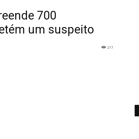
reende 700
detém um suspeito
217