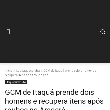
Início
Itaquaquecetuba
GCM de Itaquá prende dois homens e
recupera itens após roubos no...
Itaquaquecetuba
GCM de Itaquá prende dois
homens e recupera itens após
roubos no Aracaré