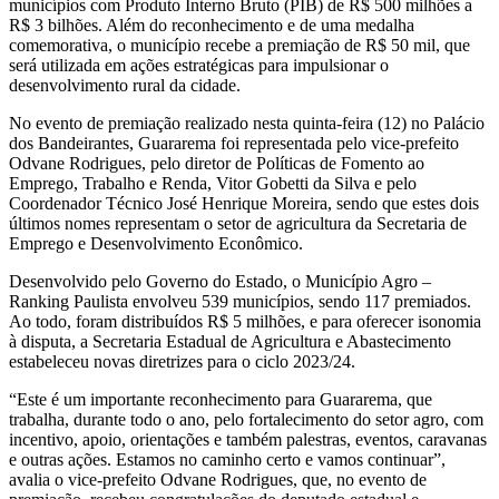
municípios com Produto Interno Bruto (PIB) de R$ 500 milhões a
R$ 3 bilhões. Além do reconhecimento e de uma medalha
comemorativa, o município recebe a premiação de R$ 50 mil, que
será utilizada em ações estratégicas para impulsionar o
desenvolvimento rural da cidade.
No evento de premiação realizado nesta quinta-feira (12) no Palácio
dos Bandeirantes, Guararema foi representada pelo vice-prefeito
Odvane Rodrigues, pelo diretor de Políticas de Fomento ao
Emprego, Trabalho e Renda, Vitor Gobetti da Silva e pelo
Coordenador Técnico José Henrique Moreira, sendo que estes dois
últimos nomes representam o setor de agricultura da Secretaria de
Emprego e Desenvolvimento Econômico.
Desenvolvido pelo Governo do Estado, o Município Agro –
Ranking Paulista envolveu 539 municípios, sendo 117 premiados.
Ao todo, foram distribuídos R$ 5 milhões, e para oferecer isonomia
à disputa, a Secretaria Estadual de Agricultura e Abastecimento
estabeleceu novas diretrizes para o ciclo 2023/24.
“Este é um importante reconhecimento para Guararema, que
trabalha, durante todo o ano, pelo fortalecimento do setor agro, com
incentivo, apoio, orientações e também palestras, eventos, caravanas
e outras ações. Estamos no caminho certo e vamos continuar”,
avalia o vice-prefeito Odvane Rodrigues, que, no evento de