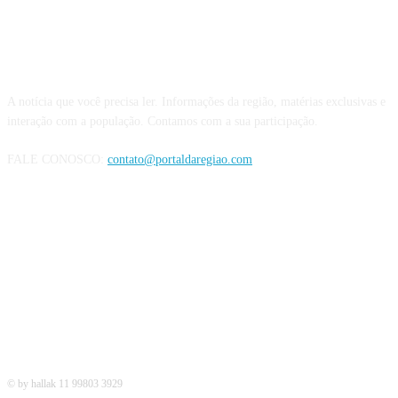
QUEM SOMOS
A notícia que você precisa ler. Informações da região, matérias exclusivas e
interação com a população. Contamos com a sua participação.
FALE CONOSCO:
contato@portaldaregiao.com
REDES SOCIAIS
© by hallak 11 99803 3929