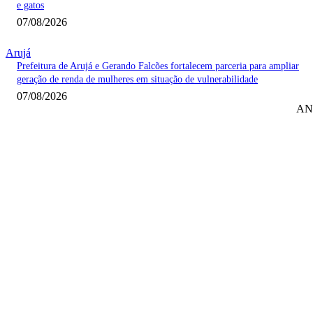
e gatos
07/08/2026
Arujá
Prefeitura de Arujá e Gerando Falcões fortalecem parceria para ampliar
geração de renda de mulheres em situação de vulnerabilidade
07/08/2026
AN