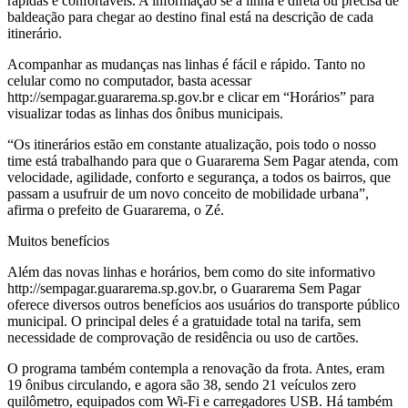
rápidas e confortáveis. A informação se a linha é direta ou precisa de
baldeação para chegar ao destino final está na descrição de cada
itinerário.
Acompanhar as mudanças nas linhas é fácil e rápido. Tanto no
celular como no computador, basta acessar
http://sempagar.guararema.sp.gov.br e clicar em “Horários” para
visualizar todas as linhas dos ônibus municipais.
“Os itinerários estão em constante atualização, pois todo o nosso
time está trabalhando para que o Guararema Sem Pagar atenda, com
velocidade, agilidade, conforto e segurança, a todos os bairros, que
passam a usufruir de um novo conceito de mobilidade urbana”,
afirma o prefeito de Guararema, o Zé.
Muitos benefícios
Além das novas linhas e horários, bem como do site informativo
http://sempagar.guararema.sp.gov.br, o Guararema Sem Pagar
oferece diversos outros benefícios aos usuários do transporte público
municipal. O principal deles é a gratuidade total na tarifa, sem
necessidade de comprovação de residência ou uso de cartões.
O programa também contempla a renovação da frota. Antes, eram
19 ônibus circulando, e agora são 38, sendo 21 veículos zero
quilômetro, equipados com Wi-Fi e carregadores USB. Há também