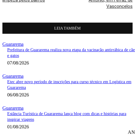
Vasconcelos
LEIA TAMBÉM
Guararema
Prefeitura de Guararema realiza nova etapa da vacinação antirrábica de cãe
e gatos
07/08/2026
Guararema
Etec abre novo período de inscrições para curso técnico em Logística em
Guararema
06/08/2026
Guararema
Estância Turística de Guararema lança blog com dicas e histórias para
inspirar viagens
01/08/2026
AN