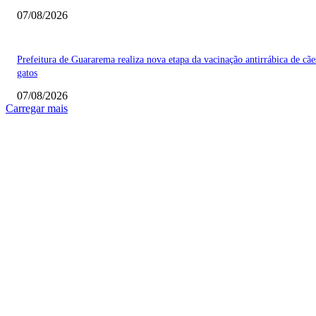
07/08/2026
Prefeitura de Guararema realiza nova etapa da vacinação antirrábica de cãe
gatos
07/08/2026
Carregar mais
COLUNISTAS
Quem vigia os guardiões? O devido processo legal e os limites de atuação 
STF
Sobre relações políticas
Favela, comunidade ou periferia