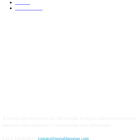
Poá
406
São Paulo
375
QUEM SOMOS
A notícia que você precisa ler. Informações da região, matérias exclusivas e
interação com a população. Contamos com a sua participação.
FALE CONOSCO:
contato@portaldaregiao.com