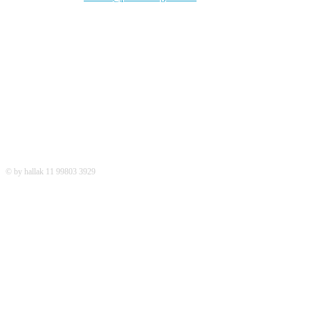
REDES SOCIAIS
© by hallak 11 99803 3929