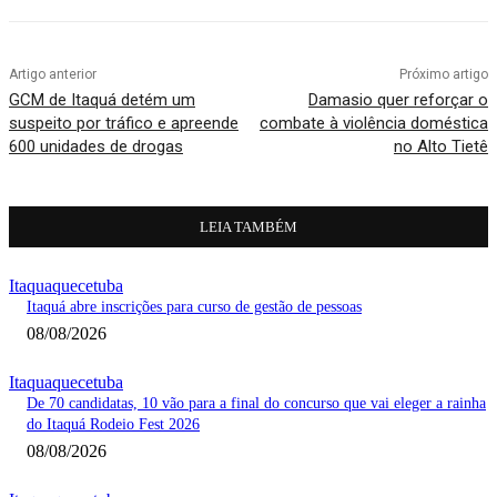
Artigo anterior
Próximo artigo
GCM de Itaquá detém um
Damasio quer reforçar o
suspeito por tráfico e apreende
combate à violência doméstica
600 unidades de drogas
no Alto Tietê
LEIA TAMBÉM
Itaquaquecetuba
Itaquá abre inscrições para curso de gestão de pessoas
08/08/2026
Itaquaquecetuba
De 70 candidatas, 10 vão para a final do concurso que vai eleger a rainha
do Itaquá Rodeio Fest 2026
08/08/2026