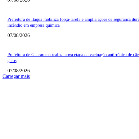
Prefeitura de Itaquá mobiliza força-tarefa e amplia ações de segurança dur
incêndio em empresa química
07/08/2026
Prefeitura de Guararema realiza nova etapa da vacinação antirrábica de cãe
gatos
07/08/2026
Carregar mais
COLUNISTAS
Quem vigia os guardiões? O devido processo legal e os limites de atuação 
STF