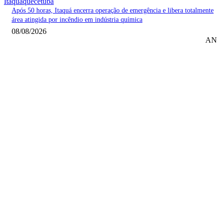
Itaquaquecetuba
Após 50 horas, Itaquá encerra operação de emergência e libera totalmente
área atingida por incêndio em indústria química
08/08/2026
AN