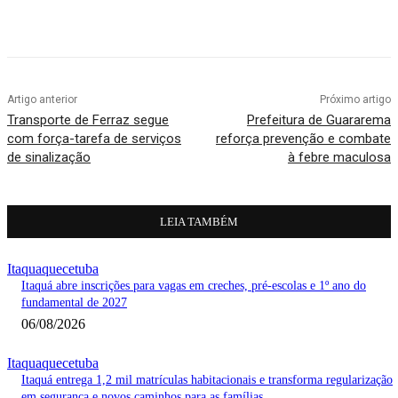
Artigo anterior
Próximo artigo
Transporte de Ferraz segue
Prefeitura de Guararema
com força-tarefa de serviços
reforça prevenção e combate
de sinalização
à febre maculosa
LEIA TAMBÉM
Itaquaquecetuba
Itaquá abre inscrições para vagas em creches, pré-escolas e 1º ano do
fundamental de 2027
06/08/2026
Itaquaquecetuba
Itaquá entrega 1,2 mil matrículas habitacionais e transforma regularização
em segurança e novos caminhos para as famílias