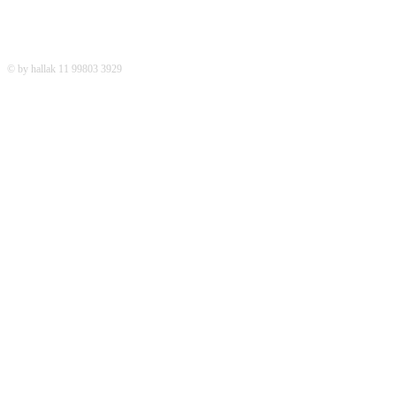
© by hallak 11 99803 3929