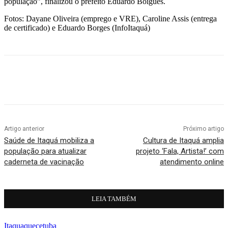
população”, finalizou o prefeito Eduardo Boigues.
Fotos: Dayane Oliveira (emprego e VRE), Caroline Assis (entrega
de certificado) e Eduardo Borges (InfoItaquá)
Artigo anterior
Próximo artigo
Saúde de Itaquá mobiliza a
Cultura de Itaquá amplia
população para atualizar
projeto ‘Fala, Artista!’ com
caderneta de vacinação
atendimento online
LEIA TAMBÉM
Itaquaquecetuba