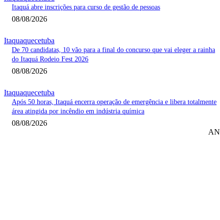
Itaquá abre inscrições para curso de gestão de pessoas
08/08/2026
Itaquaquecetuba
De 70 candidatas, 10 vão para a final do concurso que vai eleger a rainha
do Itaquá Rodeio Fest 2026
08/08/2026
Itaquaquecetuba
Após 50 horas, Itaquá encerra operação de emergência e libera totalmente
área atingida por incêndio em indústria química
08/08/2026
AN