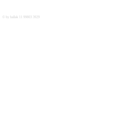
© by hallak 11 99803 3929