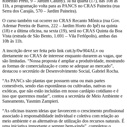
Ribeirão Preto, 9 – Jardim Caiuby). Já na quarta (17), das 10h às
11h, a programação volta para as PANCS no CRAS Paineira (rua
Serra dos Carajás, 570 – Jardim Paineira).
O curso também vai ocorrer no CRAS Recanto Mônica (rua Gov.
Ademar Pereira de Barros, 222 – Jardim Horto do Ipê) na quinta
(18) e a última oficina, na sexta (19), será no CRAS Quinta da Boa
Vista (estrada de São Bento, 1.691 – Vila Ferlópolis), ambas das
10h às 11h.
A inscrição deve ser feita pelo link cutt.ly/0w904ALv ou
diretamente no CRAS de interesse enquanto durarem as vagas, que
são limitadas. “Nossa proposta é ampliar a produtividade, mostrando
as formas de comercialização e como se adequar ao mercado”,
destacou o secretário de Desenvolvimento Social, Gabriel Rocha.
“As PANCs são plantas que possuem uma ou mais partes
comestíveis, sendo elas espontâneas ou cultivadas, nativas ou
exóticas, que não estão incluídas em nosso cardápio cotidiano e é
isso que queremos mudar”, contou a secretária de Meio Ambiente e
Saneamento, Yasmim Zampieri.
“As oficinas trazem ideias que favorecem o crescimento profissional
associado à responsabilidade individual e coletiva com relação ao
meio ambiente e as alternativas de utilização dos recursos naturais. É
uma iniciativa importante e sempre bem-vinda”, completou o