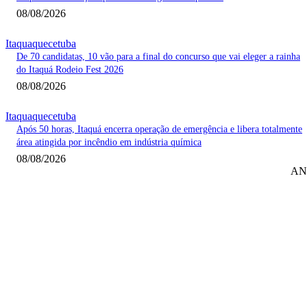
08/08/2026
Itaquaquecetuba
De 70 candidatas, 10 vão para a final do concurso que vai eleger a rainha
do Itaquá Rodeio Fest 2026
08/08/2026
Itaquaquecetuba
Após 50 horas, Itaquá encerra operação de emergência e libera totalmente
área atingida por incêndio em indústria química
08/08/2026
AN