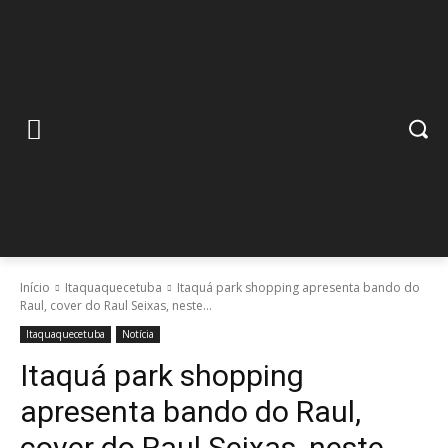
Início
Itaquaquecetuba
Itaquá park shopping apresenta bando do
Raul, cover do Raul Seixas, neste...
Itaquaquecetuba
Notícia
Itaquá park shopping
apresenta bando do Raul,
cover do Raul Seixas, neste