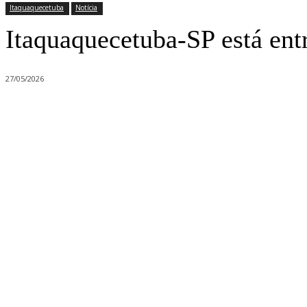
Itaquaquecetuba
Notícia
Itaquaquecetuba-SP está ent
27/05/2026
Compartilhado