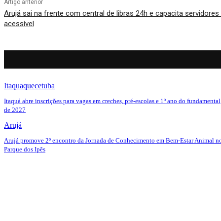
Artigo anterior
Arujá sai na frente com central de libras 24h e capacita servidore
acessível
Itaquaquecetuba
Itaquá abre inscrições para vagas em creches, pré-escolas e 1º ano do fundamental
de 2027
Arujá
Arujá promove 2º encontro da Jornada de Conhecimento em Bem-Estar Animal n
Parque dos Ipês