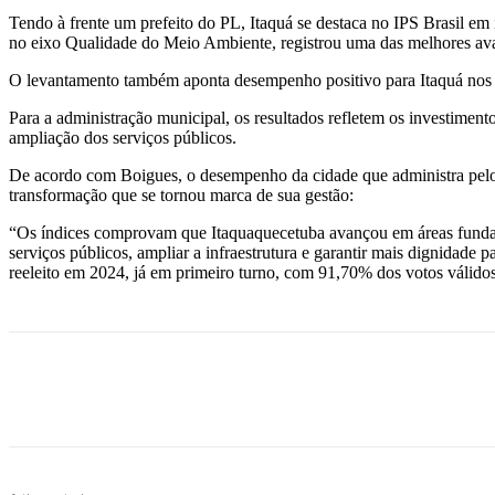
Tendo à frente um prefeito do PL, Itaquá se destaca no IPS Brasil e
no eixo Qualidade do Meio Ambiente, registrou uma das melhores ava
O levantamento também aponta desempenho positivo para Itaquá nos
Para a administração municipal, os resultados refletem os investime
ampliação dos serviços públicos.
De acordo com Boigues, o desempenho da cidade que administra pelo 
transformação que se tornou marca de sua gestão:
“Os índices comprovam que Itaquaquecetuba avançou em áreas fundame
serviços públicos, ampliar a infraestrutura e garantir mais dignidade
reeleito em 2024, já em primeiro turno, com 91,70% dos votos válidos,
Compartilhado