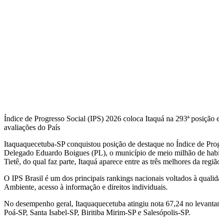
Índice de Progresso Social (IPS) 2026 coloca Itaquá na 293ª posição 
avaliações do País
Itaquaquecetuba-SP conquistou posição de destaque no Índice de Prog
Delegado Eduardo Boigues (PL), o município de meio milhão de habita
Tietê, do qual faz parte, Itaquá aparece entre as três melhores da regiã
O IPS Brasil é um dos principais rankings nacionais voltados à qual
Ambiente, acesso à informação e direitos individuais.
No desempenho geral, Itaquaquecetuba atingiu nota 67,24 no levantam
Poá-SP, Santa Isabel-SP, Biritiba Mirim-SP e Salesópolis-SP.