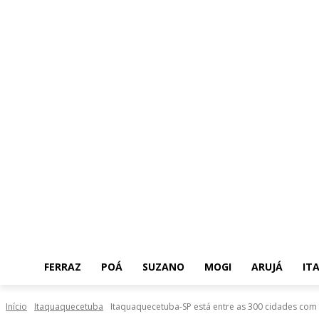
FERRAZ
POÁ
SUZANO
MOGI
ARUJÁ
IT
Início
Itaquaquecetuba
Itaquaquecetuba-SP está entre as 300 cidades com 