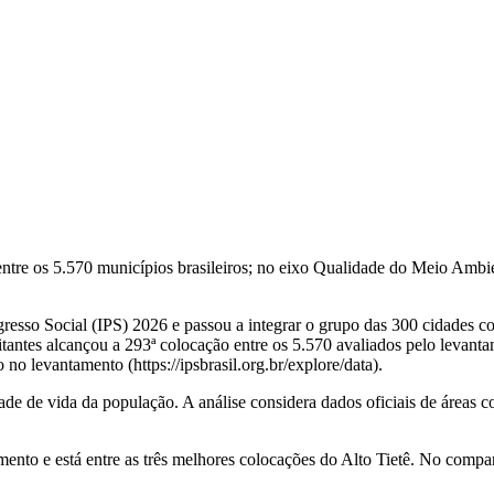
entre os 5.570 municípios brasileiros; no eixo Qualidade do Meio Ambi
resso Social (IPS) 2026 e passou a integrar o grupo das 300 cidades c
ntes alcançou a 293ª colocação entre os 5.570 avaliados pelo levantam
o no levantamento (https://ipsbrasil.org.br/explore/data).
idade de vida da população. A análise considera dados oficiais de áre
ento e está entre as três melhores colocações do Alto Tietê. No compar