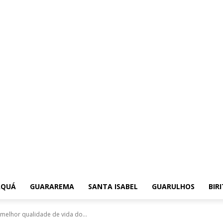
AQUÁ
GUARAREMA
SANTA ISABEL
GUARULHOS
BIR
melhor qualidade de vida do...