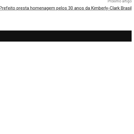
Próximo artigo
Prefeito presta homenagem pelos 30 anos da Kimberly-Clark Brasil