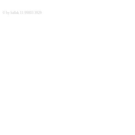
© by hallak 11 99803 3929