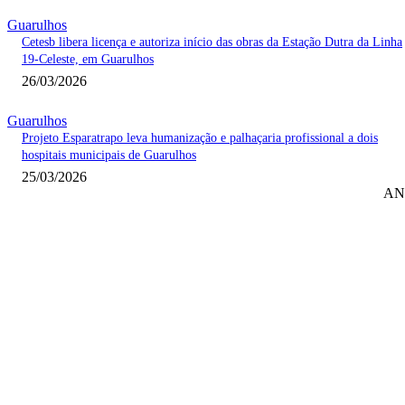
Guarulhos
Cetesb libera licença e autoriza início das obras da Estação Dutra da Linha
19-Celeste, em Guarulhos
26/03/2026
Guarulhos
Projeto Esparatrapo leva humanização e palhaçaria profissional a dois
hospitais municipais de Guarulhos
25/03/2026
AN