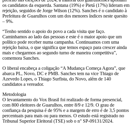
os candidatos da esquerda. Santana (19%) e Pietá (17%) lideram em
rejeição, seguidos de Jorge Wilson (12%). Sanches é o candidato à
Prefeitura de Guarulhos com um dos menores índices neste quesito
– 9%.
“Tenho sentido o apoio do povo a cada visita que faço.
Caminhamos ao lado das pessoas e este é o maior apoio que um
político pode receber numa campanha. Continuamos com uma
rejeição baixa, o que significa que temos espaço para crescer ainda
mais e chegarmos ao segundo turno de maneira competitiva”,
comemora Sanches.
O liberal encabeça a coligação “A Mudança Começa Agora”, que
abarca PL, Novo, DC e PMB. Sanches tem na vice Thiago de
Azevedo Lopes, o Thiago Surfista, do Novo, além de 140
candidatos a vereador.
Metodologia
O levantamento do Vox Brasil foi realizado de forma presencial,
com 800 eleitores de Guarulhos, entre 8/9 e 12/9. O grau de
confiança da pesquisa é de 95% e a margem de erro é de 3,5 pontos
percentuais para mais ou para menos. O estudo está registrado no
Tribunal Superior Eleitoral (TSE) sob o n° SP-09131/2024.