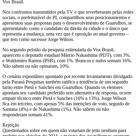
Vox Brasil.
Nos confrontos transmitidos pela TV e que reverberaram pelas redes
sociais, o prefeiturável do PL compartilhou seus posicionamentos e
apresentou suas propostas para o desenvolvimento de Guarulhos, se
apresentando como o candidato da direita da cidade e o único que
representa a mudança, uma vez que é oposição ao atual governo –
que tem como sucessor Jorge Wilson.
No segundo pelotão da pesquisa estimulada da Vox Brasil,
aparecem o deputado estadual Márcio Nakashima (PDT), com 3%,
e Waldomiro Ramos (PSB), com 1%. Brancos e nulos somam 16%.
Não sabem ou não opinaram, 10%.
O cenário espontâneo apontado por recente levantamento divulgado
pela Paraná Pesquisas também ratifica a tendência de um segundo
turno entre Pietá e Sanches em Guarulhos. Quando os eleitores
apontam seu candidato preferido sem alternativa de resposta, ocorre
empate técnico entre Pietá e Sanches (16% a 13%). Jorge Wilson
fica em terceiro, com apenas 5% das intenções de voto, seguido de
Santana (4%) e de Nakashima (1%). Não sabem ou não
responderam somam 41%.
Rejeição
Questionados sobre em quem não votariam de jeito nenhum para
prefeito nas eleições de 2024, a maioria dos guarulhenses apontam