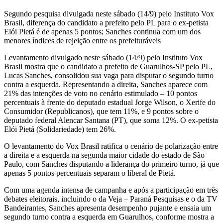
Segundo pesquisa divulgada neste sábado (14/9) pelo Instituto Vox
Brasil, diferença do candidato a prefeito pelo PL para o ex-petista
Elói Pietá é de apenas 5 pontos; Sanches continua com um dos
menores índices de rejeição entre os prefeituráveis
Levantamento divulgado neste sábado (14/9) pelo Instituto Vox
Brasil mostra que o candidato a prefeito de Guarulhos-SP pelo PL,
Lucas Sanches, consolidou sua vaga para disputar o segundo turno
contra a esquerda. Representando a direita, Sanches aparece com
21% das intenções de voto no cenário estimulado – 10 pontos
percentuais à frente do deputado estadual Jorge Wilson, o Xerife do
Consumidor (Republicanos), que tem 11%, e 9 pontos sobre o
deputado federal Alencar Santana (PT), que soma 12%. O ex-petista
Elói Pietá (Solidariedade) tem 26%.
O levantamento do Vox Brasil ratifica o cenário de polarização entre
a direita e a esquerda na segunda maior cidade do estado de São
Paulo, com Sanches disputando a liderança do primeiro turno, já que
apenas 5 pontos percentuais separam o liberal de Pietá.
Com uma agenda intensa de campanha e após a participação em três
debates eleitorais, incluindo o da Veja – Paraná Pesquisas e o da TV
Bandeirantes, Sanches apresenta desempenho pujante e ensaia um
segundo turno contra a esquerda em Guarulhos, conforme mostra a