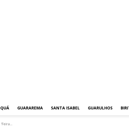
AQUÁ
GUARAREMA
SANTA ISABEL
GUARULHOS
BIR
Feira...