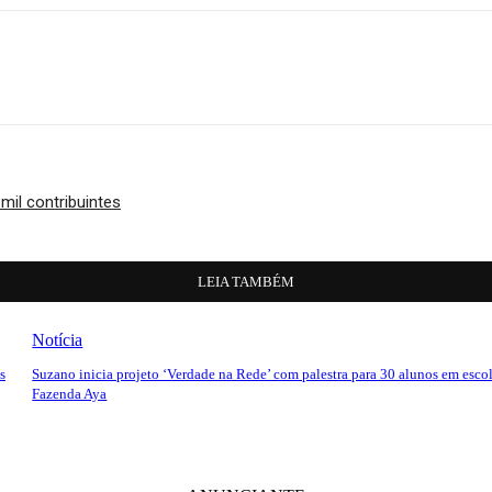
mil contribuintes
LEIA TAMBÉM
Notícia
s
Suzano inicia projeto ‘Verdade na Rede’ com palestra para 30 alunos em esco
Fazenda Aya