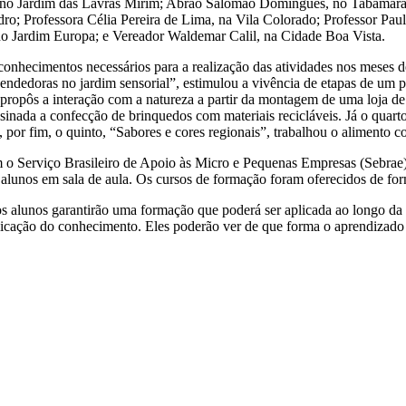
to, no Jardim das Lavras Mirim; Abrão Salomão Domingues, no Tabamar
edro; Professora Célia Pereira de Lima, na Vila Colorado; Professor P
o Jardim Europa; e Vereador Waldemar Calil, na Cidade Boa Vista.
conhecimentos necessários para a realização das atividades nos meses
endedoras no jardim sensorial”, estimulou a vivência de etapas de um
propôs a interação com a natureza a partir da montagem de uma loja de 
nada a confecção de brinquedos com materiais recicláveis. Já o quarto 
. E, por fim, o quinto, “Sabores e cores regionais”, trabalhou o aliment
m o Serviço Brasileiro de Apoio às Micro e Pequenas Empresas (Sebrae)
unos em sala de aula. Os cursos de formação foram oferecidos de forma
s alunos garantirão uma formação que poderá ser aplicada ao longo da tra
licação do conhecimento. Eles poderão ver de que forma o aprendizado 