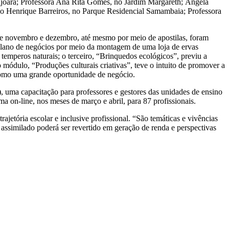
ajoara; Professora Ana Rita Gomes, no Jardim Margareth; Ângela
aulo Henrique Barreiros, no Parque Residencial Samambaia; Professora
 de novembro e dezembro, até mesmo por meio de apostilas, foram
 plano de negócios por meio da montagem de uma loja de ervas
temperos naturais; o terceiro, “Brinquedos ecológicos”, previu a
módulo, “Produções culturais criativas”, teve o intuito de promover a
o como uma grande oportunidade de negócio.
, uma capacitação para professores e gestores das unidades de ensino
 on-line, nos meses de março e abril, para 87 profissionais.
jetória escolar e inclusive profissional. “São temáticas e vivências
assimilado poderá ser revertido em geração de renda e perspectivas