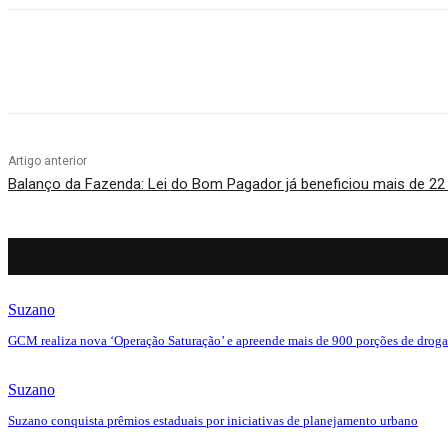
Compartilhado
Artigo anterior
Balanço da Fazenda: Lei do Bom Pagador já beneficiou mais de 22 
Suzano
GCM realiza nova ‘Operação Saturação’ e apreende mais de 900 porções de droga
Suzano
Suzano conquista prêmios estaduais por iniciativas de planejamento urbano