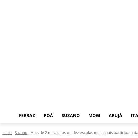
FERRAZ
POÁ
SUZANO
MOGI
ARUJÁ
IT
Início
Suzano
Mais de 2 mil alunos de dez escolas municipais participam da ‘