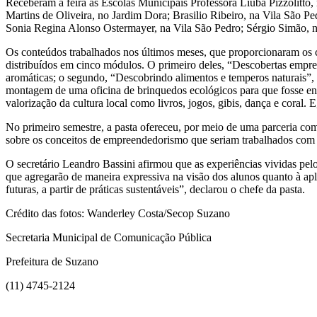
Receberam a feira as Escolas Municipais Professora Liuba Pizzolit
Martins de Oliveira, no Jardim Dora; Brasilio Ribeiro, na Vila São P
Sonia Regina Alonso Ostermayer, na Vila São Pedro; Sérgio Simão, n
Os conteúdos trabalhados nos últimos meses, que proporcionaram os 
distribuídos em cinco módulos. O primeiro deles, “Descobertas empre
aromáticas; o segundo, “Descobrindo alimentos e temperos naturais”, 
montagem de uma oficina de brinquedos ecológicos para que fosse ensi
valorização da cultura local como livros, jogos, gibis, dança e coral
No primeiro semestre, a pasta ofereceu, por meio de uma parceria co
sobre os conceitos de empreendedorismo que seriam trabalhados com al
O secretário Leandro Bassini afirmou que as experiências vividas pelo
que agregarão de maneira expressiva na visão dos alunos quanto à ap
futuras, a partir de práticas sustentáveis”, declarou o chefe da pasta.
Crédito das fotos: Wanderley Costa/Secop Suzano
Secretaria Municipal de Comunicação Pública
Prefeitura de Suzano
(11) 4745-2124