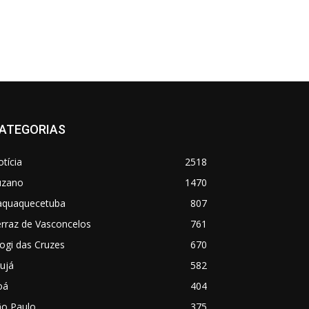
ATEGORIAS
tícia
2518
uzano
1470
taquaquecetuba
807
rraz de Vasconcelos
761
ogi das Cruzes
670
ujá
582
oá
404
ão Paulo
375