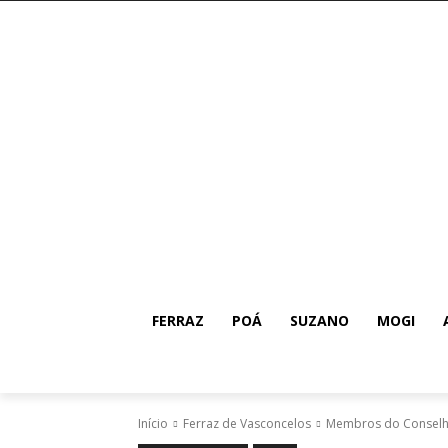
FERRAZ
POÁ
SUZANO
MOGI
Início
Ferraz de Vasconcelos
Membros do Conselho