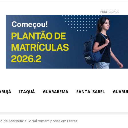
PUBLICIDADE
ARUJÁ
ITAQUÁ
GUARAREMA
SANTA ISABEL
GUARU
 da Assistência Social tomam posse em Ferraz