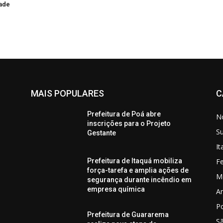
dade
MAIS POPULARES
C
Prefeitura de Poá abre
No
inscrições para o Projeto
S
Gestante
I
Fe
Prefeitura de Itaquá mobiliza
força-tarefa e amplia ações de
M
segurança durante incêndio em
empresa química
Ar
P
Prefeitura de Guararema
S