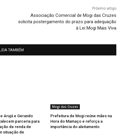
Próximo artigo
Associação Comercial de Mogi das Cruzes
solicita postergamento do prazo para adequação
à Lei Mogi Mais Viva
LEIA TAMBÉM
Mogi das Cruzes
de Arujá e Gerando
Prefeitura de Mogi reúne mães na
talecem parceria para
Hora do Mamaço e reforça a
ação de renda de
importância do aleitamento
m situação de