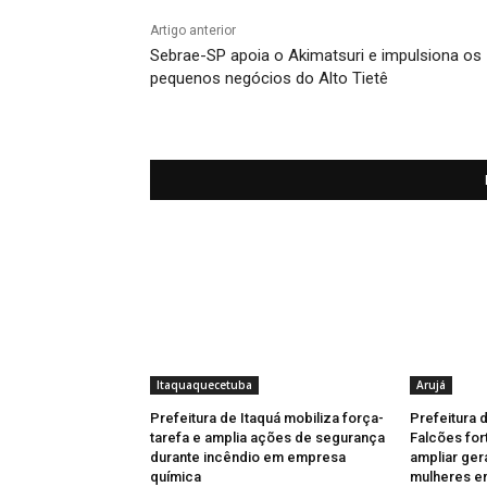
Artigo anterior
Sebrae-SP apoia o Akimatsuri e impulsiona os
pequenos negócios do Alto Tietê
Itaquaquecetuba
Arujá
Prefeitura de Itaquá mobiliza força-
Prefeitura 
tarefa e amplia ações de segurança
Falcões for
durante incêndio em empresa
ampliar ger
química
mulheres e