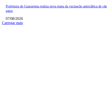
Prefeitura de Guararema realiza nova etapa da vacinação antirrábica de cãe
gatos
07/08/2026
Carregar mais
COLUNISTAS
Quem vigia os guardiões? O devido processo legal e os limites de atuação 
STF
Sobre relações políticas
Favela, comunidade ou periferia
MAIS POPULARES