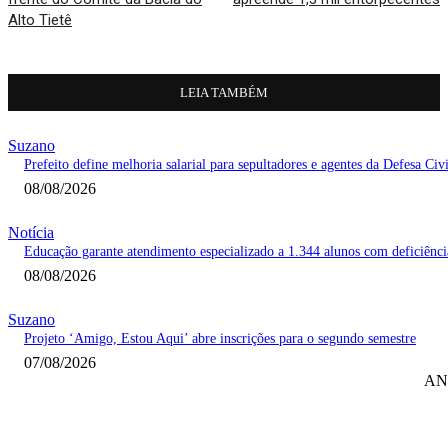
Alto Tietê
LEIA TAMBÉM
Suzano
Prefeito define melhoria salarial para sepultadores e agentes da Defesa Civi
08/08/2026
Notícia
Educação garante atendimento especializado a 1.344 alunos com deficiênci
08/08/2026
Suzano
Projeto ‘Amigo, Estou Aqui’ abre inscrições para o segundo semestre
07/08/2026
AN