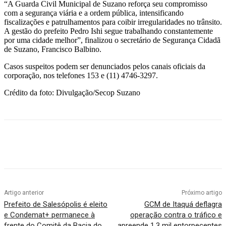
“A Guarda Civil Municipal de Suzano reforça seu compromisso
com a segurança viária e a ordem pública, intensificando
fiscalizações e patrulhamentos para coibir irregularidades no trânsito.
A gestão do prefeito Pedro Ishi segue trabalhando constantemente
por uma cidade melhor”, finalizou o secretário de Segurança Cidadã
de Suzano, Francisco Balbino.
Casos suspeitos podem ser denunciados pelos canais oficiais da
corporação, nos telefones 153 e (11) 4746-3297.
Crédito da foto: Divulgação/Secop Suzano
Artigo anterior
Próximo artigo
Prefeito de Salesópolis é eleito
GCM de Itaquá deflagra
e Condemat+ permanece à
operação contra o tráfico e
frente do Comitê da Bacia do
apreende 1,3 mil entorpecentes