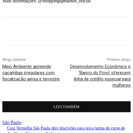
Mais informações: @shoppingspmarket_oficial
Artigo anterior
Próximo artigo
Meio Ambiente apreende
Desenvolvimento Econômico e
caçambas irregulares com
‘Banco do Povo’ oferecem
fiscalização aérea e terrestre
linha de crédito especial para
mulheres
LEIA TAMBÉM
São Paulo
Cruz Vermelha São Paulo abre inscrições para nova turma do curso de