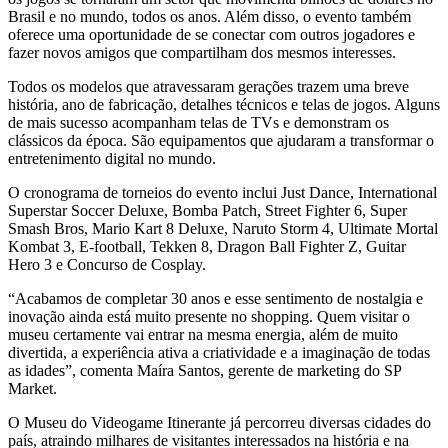
Brasil e no mundo, todos os anos. Além disso, o evento também
oferece uma oportunidade de se conectar com outros jogadores e
fazer novos amigos que compartilham dos mesmos interesses.
Todos os modelos que atravessaram gerações trazem uma breve
história, ano de fabricação, detalhes técnicos e telas de jogos. Alguns
de mais sucesso acompanham telas de TVs e demonstram os
clássicos da época. São equipamentos que ajudaram a transformar o
entretenimento digital no mundo.
O cronograma de torneios do evento inclui Just Dance, International
Superstar Soccer Deluxe, Bomba Patch, Street Fighter 6, Super
Smash Bros, Mario Kart 8 Deluxe, Naruto Storm 4, Ultimate Mortal
Kombat 3, E-football, Tekken 8, Dragon Ball Fighter Z, Guitar
Hero 3 e Concurso de Cosplay.
“Acabamos de completar 30 anos e esse sentimento de nostalgia e
inovação ainda está muito presente no shopping. Quem visitar o
museu certamente vai entrar na mesma energia, além de muito
divertida, a experiência ativa a criatividade e a imaginação de todas
as idades”, comenta Maíra Santos, gerente de marketing do SP
Market.
O Museu do Videogame Itinerante já percorreu diversas cidades do
país, atraindo milhares de visitantes interessados na história e na