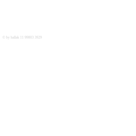
© by hallak 11 99803 3929