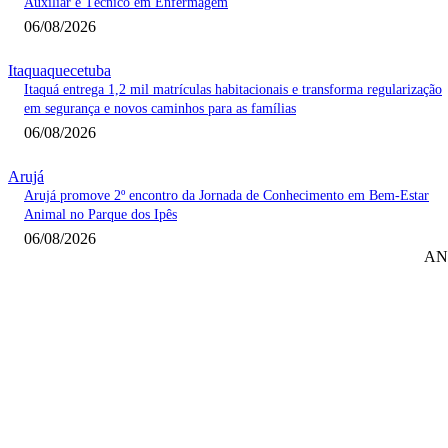
Auxiliar e Técnico em Enfermagem
06/08/2026
Itaquaquecetuba
Itaquá entrega 1,2 mil matrículas habitacionais e transforma regularização
em segurança e novos caminhos para as famílias
06/08/2026
Arujá
Arujá promove 2º encontro da Jornada de Conhecimento em Bem-Estar
Animal no Parque dos Ipês
06/08/2026
AN