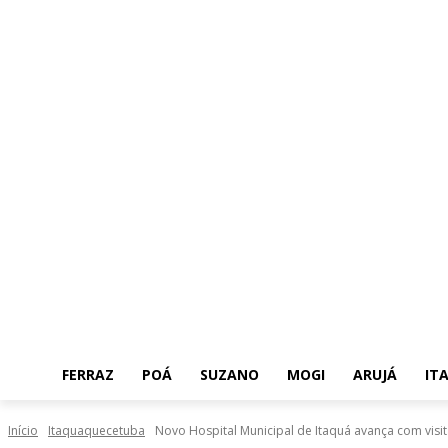
FERRAZ
POÁ
SUZANO
MOGI
ARUJÁ
IT
Início
Itaquaquecetuba
Novo Hospital Municipal de Itaquá avança com visitas