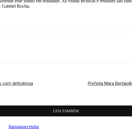
formar esse sonho em realidade. As visitas técnicas e reuniões são fun
l, Gabriel Rocha.
s com deficiência
Prefeita Mara Bertaiol
LEIA TAMBÉM
Itaquaquecetuba