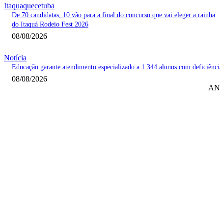
Itaquaquecetuba
De 70 candidatas, 10 vão para a final do concurso que vai eleger a rainha
do Itaquá Rodeio Fest 2026
08/08/2026
Notícia
Educação garante atendimento especializado a 1.344 alunos com deficiênci
08/08/2026
AN