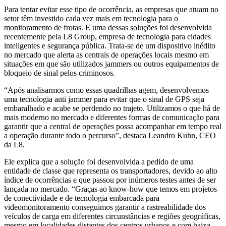
Para tentar evitar esse tipo de ocorrência, as empresas que atuam no
setor têm investido cada vez mais em tecnologia para o
monitoramento de frotas. E uma dessas soluções foi desenvolvida
recentemente pela L8 Group, empresa de tecnologia para cidades
inteligentes e segurança pública. Trata-se de um dispositivo inédito
no mercado que alerta as centrais de operações locais mesmo em
situações em que são utilizados jammers ou outros equipamentos de
bloqueio de sinal pelos criminosos.
“Após analisarmos como essas quadrilhas agem, desenvolvemos
uma tecnologia anti jammer para evitar que o sinal de GPS seja
embaralhado e acabe se perdendo no trajeto. Utilizamos o que há de
mais moderno no mercado e diferentes formas de comunicação para
garantir que a central de operações possa acompanhar em tempo real
a operação durante todo o percurso”, destaca Leandro Kuhn, CEO
da L8.
Ele explica que a solução foi desenvolvida a pedido de uma
entidade de classe que representa os transportadores, devido ao alto
índice de ocorrências e que passou por inúmeros testes antes de ser
lançada no mercado. “Graças ao know-how que temos em projetos
de conectividade e de tecnologia embarcada para
videomonitoramento conseguimos garantir a rastreabilidade dos
veículos de carga em diferentes circunstâncias e regiões geográficas,
mesmo em localidades distantes dos centros urbanos e com baixa