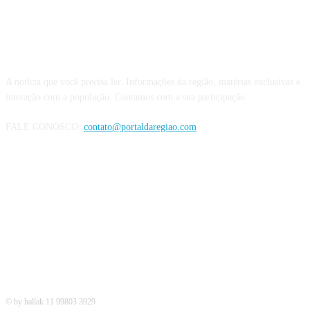
QUEM SOMOS
A notícia que você precisa ler. Informações da região, matérias exclusivas e
interação com a população. Contamos com a sua participação.
FALE CONOSCO:
contato@portaldaregiao.com
REDES SOCIAIS
© by hallak 11 99803 3929