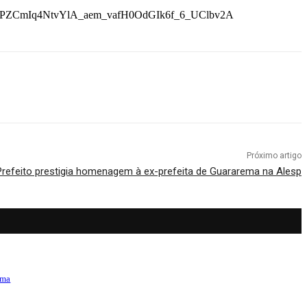
eJmPZCmIq4NtvYlA_aem_vafH0OdGIk6f_6_UClbv2A
Próximo artigo
Prefeito prestigia homenagem à ex-prefeita de Guararema na Alesp
ama