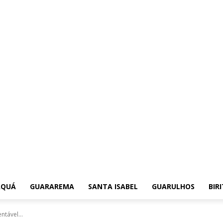
AQUÁ
GUARAREMA
SANTA ISABEL
GUARULHOS
BIR
tável...