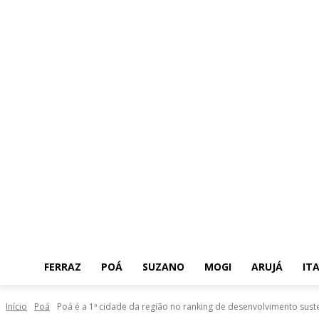
FERRAZ
POÁ
SUZANO
MOGI
ARUJÁ
IT
Início
Poá
Poá é a 1ª cidade da região no ranking de desenvolvimento susten