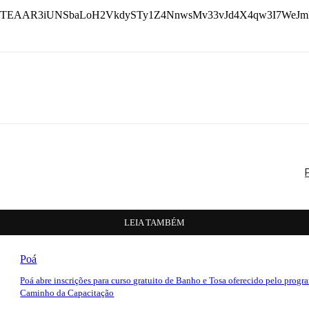
bgNhZW0CMTEAAR3iUNSbaLoH2VkdySTy1Z4NnwsMv33vJd4X4qw3I7W
LEIA TAMBÉM
Poá
Poá abre inscrições para curso gratuito de Banho e Tosa oferecido pelo progr
Caminho da Capacitação