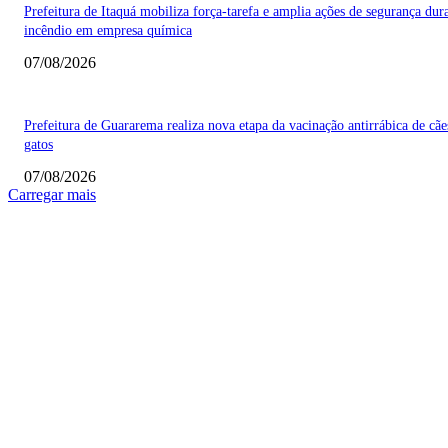
Prefeitura de Itaquá mobiliza força-tarefa e amplia ações de segurança dur
incêndio em empresa química
07/08/2026
Prefeitura de Guararema realiza nova etapa da vacinação antirrábica de cãe
gatos
07/08/2026
Carregar mais
COLUNISTAS
Quem vigia os guardiões? O devido processo legal e os limites de atuação 
STF
Sobre relações políticas