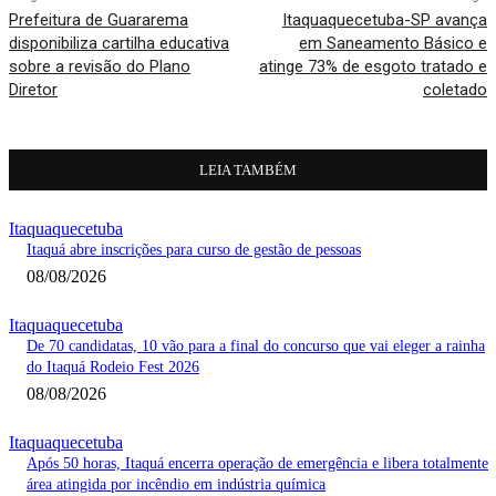
Prefeitura de Guararema
Itaquaquecetuba-SP avança
disponibiliza cartilha educativa
em Saneamento Básico e
sobre a revisão do Plano
atinge 73% de esgoto tratado e
Diretor
coletado
LEIA TAMBÉM
Itaquaquecetuba
Itaquá abre inscrições para curso de gestão de pessoas
08/08/2026
Itaquaquecetuba
De 70 candidatas, 10 vão para a final do concurso que vai eleger a rainha
do Itaquá Rodeio Fest 2026
08/08/2026
Itaquaquecetuba
Após 50 horas, Itaquá encerra operação de emergência e libera totalmente
área atingida por incêndio em indústria química