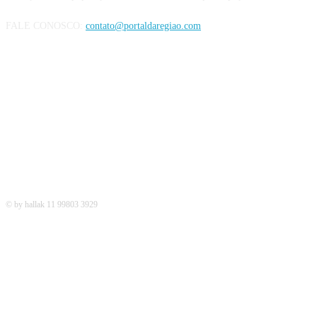
FALE CONOSCO:
contato@portaldaregiao.com
REDES SOCIAIS
© by hallak 11 99803 3929