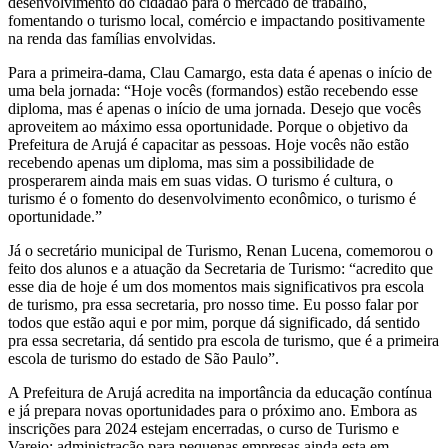
desenvolvimento do cidadão para o mercado de trabalho,
fomentando o turismo local, comércio e impactando positivamente
na renda das famílias envolvidas.
Para a primeira-dama, Clau Camargo, esta data é apenas o início de
uma bela jornada: “Hoje vocês (formandos) estão recebendo esse
diploma, mas é apenas o início de uma jornada. Desejo que vocês
aproveitem ao máximo essa oportunidade. Porque o objetivo da
Prefeitura de Arujá é capacitar as pessoas. Hoje vocês não estão
recebendo apenas um diploma, mas sim a possibilidade de
prosperarem ainda mais em suas vidas. O turismo é cultura, o
turismo é o fomento do desenvolvimento econômico, o turismo é
oportunidade.”
Já o secretário municipal de Turismo, Renan Lucena, comemorou o
feito dos alunos e a atuação da Secretaria de Turismo: “acredito que
esse dia de hoje é um dos momentos mais significativos pra escola
de turismo, pra essa secretaria, pro nosso time. Eu posso falar por
todos que estão aqui e por mim, porque dá significado, dá sentido
pra essa secretaria, dá sentido pra escola de turismo, que é a primeira
escola de turismo do estado de São Paulo”.
A Prefeitura de Arujá acredita na importância da educação contínua
e já prepara novas oportunidades para o próximo ano. Embora as
inscrições para 2024 estejam encerradas, o curso de Turismo e
Varejo: administração para pequenas empresas ainda esta em