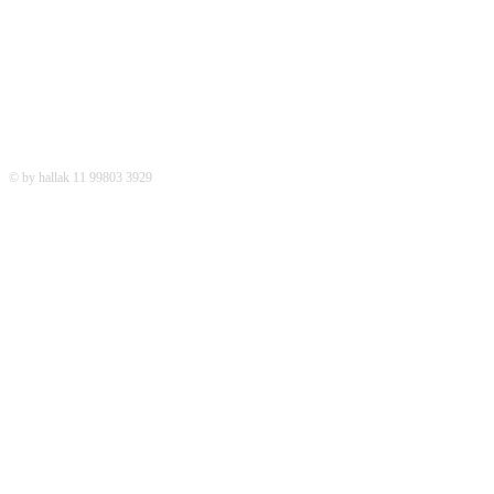
© by hallak 11 99803 3929