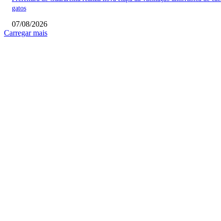
gatos
07/08/2026
Carregar mais
COLUNISTAS
Quem vigia os guardiões? O devido processo legal e os limites de atuação 
STF
Sobre relações políticas
Favela, comunidade ou periferia
MAIS POPULARES
Fundo Social de Poá abre inscrições para nova etapa dos cursos gratuitos d