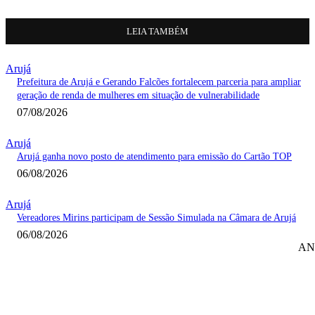
LEIA TAMBÉM
Arujá
Prefeitura de Arujá e Gerando Falcões fortalecem parceria para ampliar
geração de renda de mulheres em situação de vulnerabilidade
07/08/2026
Arujá
Arujá ganha novo posto de atendimento para emissão do Cartão TOP
06/08/2026
Arujá
Vereadores Mirins participam de Sessão Simulada na Câmara de Arujá
06/08/2026
AN