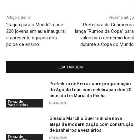
Artigo anterior
Próximo artigo
’Itaquá para o Mundo’ reúne
Prefeitura de Guararema
200 jovens em aula inaugural
lança “Rumos da Copa” para
e apresenta equipes dos
valorizar o comércio local
polos de ensino
durante a Copa do Mundo
LEIA TAMBÉM
Prefeitura de Ferraz abre programação
do Agosto Lilás com celebração dos 20
anos da Lei Maria da Penha
Ferraz de
06/08/2026
Vasconcelos
Ginásio Marcílio Guerra inicia nova
etapa de modernização com construção
de banheiros e vestiários
Ferraz de
05/08/2026
Vasconcelos