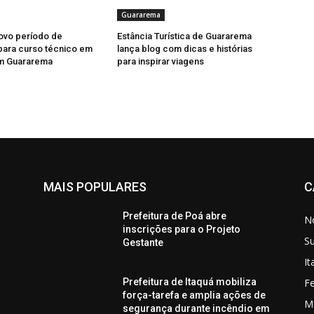
Guararema
ovo período de
Estância Turística de Guararema
para curso técnico em
lança blog com dicas e histórias
em Guararema
para inspirar viagens
MAIS POPULARES
C
Prefeitura de Poá abre
No
inscrições para o Projeto
S
Gestante
I
Fe
Prefeitura de Itaquá mobiliza
força-tarefa e amplia ações de
M
segurança durante incêndio em