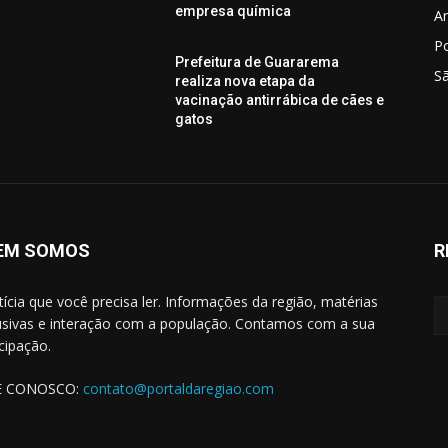
empresa química
Ar
P
Prefeitura de Guararema
S
realiza nova etapa da
vacinação antirrábica de cães e
gatos
EM SOMOS
R
tícia que você precisa ler. Informações da região, matérias
usivas e interação com a população. Contamos com a sua
icipação.
E CONOSCO:
contato@portaldaregiao.com