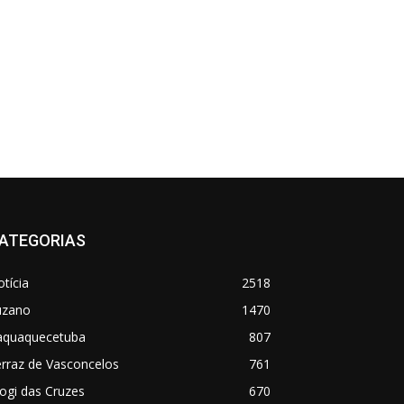
ATEGORIAS
tícia
2518
uzano
1470
taquaquecetuba
807
rraz de Vasconcelos
761
ogi das Cruzes
670