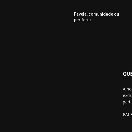
Favela, comunidade ou
periferia
QU
A no
excl
part
FAL