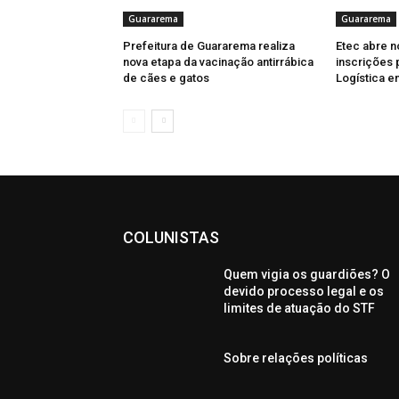
Guararema
Guararema
Prefeitura de Guararema realiza
Etec abre n
nova etapa da vacinação antirrábica
inscrições 
de cães e gatos
Logística 
COLUNISTAS
Quem vigia os guardiões? O
devido processo legal e os
limites de atuação do STF
Sobre relações políticas