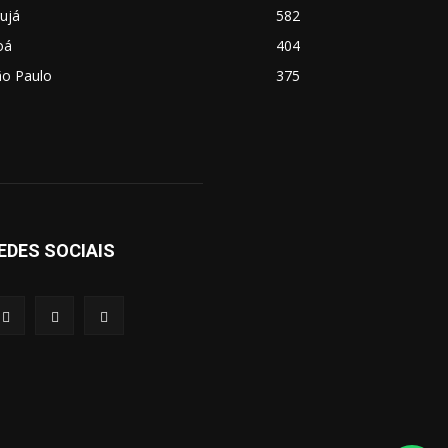
ujá
582
oá
404
ão Paulo
375
EDES SOCIAIS